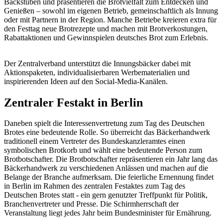
Backstuben und präsentieren die Brotvielfalt zum Entdecken und
Genießen – sowohl im eigenen Betrieb, gemeinschaftlich als Innung
oder mit Partnern in der Region. Manche Betriebe kreieren extra für
den Festtag neue Brotrezepte und machen mit Brotverkostungen,
Rabattaktionen und Gewinnspielen deutsches Brot zum Erlebnis.
Der Zentralverband unterstützt die Innungsbäcker dabei mit
Aktionspaketen, individualisierbaren Werbematerialien und
inspirierenden Ideen auf den Social-Media-Kanälen.
Zentraler Festakt in Berlin
Daneben spielt die Interessenvertretung zum Tag des Deutschen
Brotes eine bedeutende Rolle. So überreicht das Bäckerhandwerk
traditionell einem Vertreter des Bundeskanzleramtes einen
symbolischen Brotkorb und wählt eine bedeutende Person zum
Brotbotschafter. Die Brotbotschafter repräsentieren ein Jahr lang das
Bäckerhandwerk zu verschiedenen Anlässen und machen auf die
Belange der Branche aufmerksam. Die feierliche Ernennung findet
in Berlin im Rahmen des zentralen Festaktes zum Tag des
Deutschen Brotes statt - ein gern genutzter Treffpunkt für Politik,
Branchenvertreter und Presse. Die Schirmherrschaft der
Veranstaltung liegt jedes Jahr beim Bundesminister für Ernährung.