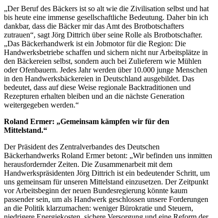
„Der Beruf des Bäckers ist so alt wie die Zivilisation selbst und hat
bis heute eine immense gesellschaftliche Bedeutung. Daher bin ich
dankbar, dass die Bäcker mir das Amt des Brotbotschafters
zutrauen“, sagt Jörg Dittrich über seine Rolle als Brotbotschafter.
„Das Bäckerhandwerk ist ein Jobmotor für die Region: Die
Handwerksbetriebe schaffen und sichern nicht nur Arbeitsplätze in
den Bäckereien selbst, sondern auch bei Zulieferern wie Mühlen
oder Ofenbauern. Jedes Jahr werden über 10.000 junge Menschen
in den Handwerksbäckereien in Deutschland ausgebildet. Das
bedeutet, dass auf diese Weise regionale Backtraditionen und
Rezepturen erhalten bleiben und an die nächste Generation
weitergegeben werden.“
Roland Ermer: „Gemeinsam kämpfen wir für den
Mittelstand.“
Der Präsident des Zentralverbandes des Deutschen
Bäckerhandwerks Roland Ermer betont: „Wir befinden uns inmitten
herausfordernder Zeiten. Die Zusammenarbeit mit dem
Handwerkspräsidenten Jörg Dittrich ist ein bedeutender Schritt, um
uns gemeinsam für unseren Mittelstand einzusetzen. Der Zeitpunkt
vor Arbeitsbeginn der neuen Bundesregierung könnte kaum
passender sein, um als Handwerk geschlossen unsere Forderungen
an die Politik klarzumachen: weniger Bürokratie und Steuern,
niedrigere Energiekosten, sichere Versorgung und eine Reform der