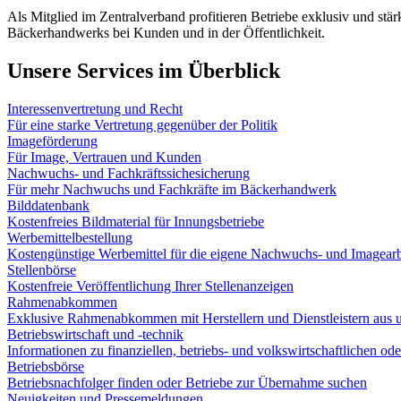
Als Mitglied im Zentralverband profitieren Betriebe exklusiv und st
Bäckerhandwerks bei Kunden und in der Öffentlichkeit.
Unsere Services im Überblick
Interessenvertretung und Recht
Für eine starke Vertretung gegenüber der Politik
Imageförderung
Für Image, Vertrauen und Kunden
Nachwuchs- und Fachkräftssichesicherung
Für mehr Nachwuchs und Fachkräfte im Bäckerhandwerk
Bilddatenbank
Kostenfreies Bildmaterial für Innungsbetriebe
Werbemittelbestellung
Kostengünstige Werbemittel für die eigene Nachwuchs- und Imagearb
Stellenbörse
Kostenfreie Veröffentlichung Ihrer Stellenanzeigen
Rahmenabkommen
Exklusive Rahmenabkommen mit Herstellern und Dienstleistern aus u
Betriebswirtschaft und -technik
Informationen zu finanziellen, betriebs- und volkswirtschaftlichen o
Betriebsbörse
Betriebsnachfolger finden oder Betriebe zur Übernahme suchen
Neuigkeiten und Pressemeldungen