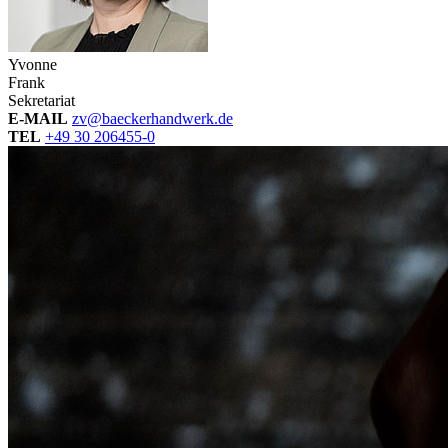
Yvonne
Frank
Sekretariat
E-MAIL
zv@baeckerhandwerk.de
TEL
+49 30 206455-0