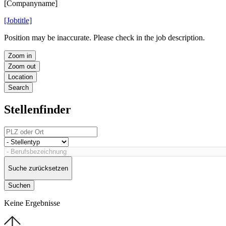
[Companyname]
[Jobtitle]
Position may be inaccurate. Please check in the job description.
Zoom in
Zoom out
Location
Search
Stellenfinder
Suche zurücksetzen
Suchen
Keine Ergebnisse