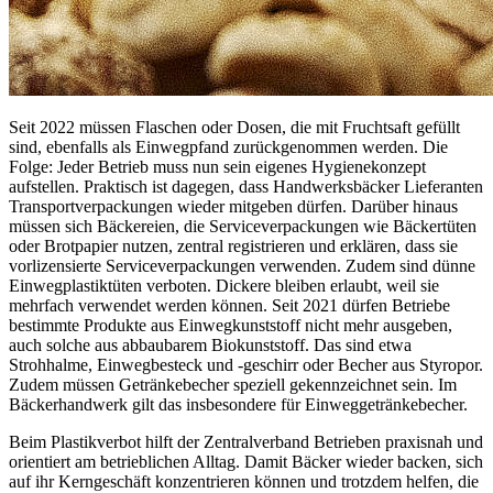
Seit 2022 müssen Flaschen oder Dosen, die mit Fruchtsaft gefüllt
sind, ebenfalls als Einwegpfand zurückgenommen werden. Die
Folge: Jeder Betrieb muss nun sein eigenes Hygienekonzept
aufstellen.
Praktisch ist dagegen, dass Handwerksbäcker Lieferanten
Transportverpackungen wieder mitgeben dürfen. Darüber hinaus
müssen sich Bäckereien, die Serviceverpackungen wie Bäckertüten
oder Brotpapier nutzen, zentral registrieren und erklären, dass sie
vorlizensierte Serviceverpackungen verwenden. Zudem sind dünne
Einwegplastiktüten verboten. Dickere bleiben erlaubt, weil sie
mehrfach verwendet werden können. Seit 2021 dürfen Betriebe
bestimmte Produkte aus Einwegkunststoff nicht mehr ausgeben,
auch solche aus abbaubarem Biokunststoff. Das sind etwa
Strohhalme, Einwegbesteck und -geschirr oder Becher aus Styropor.
Zudem müssen Getränkebecher speziell gekennzeichnet sein. Im
Bäckerhandwerk gilt das insbesondere für Einweggetränkebecher.
Beim Plastikverbot hilft der Zentralverband Betrieben praxisnah und
orientiert am betrieblichen Alltag. Damit Bäcker wieder backen, sich
auf ihr Kerngeschäft konzentrieren können und trotzdem helfen, die