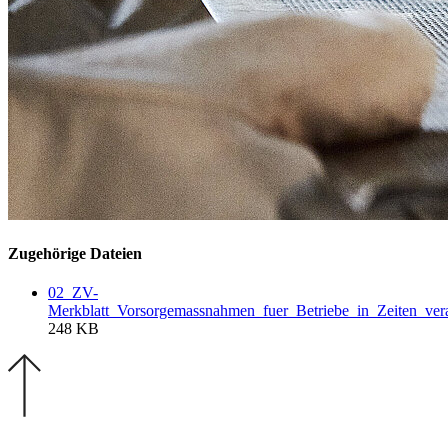
Zugehörige Dateien
02_ZV-
Merkblatt_Vorsorgemassnahmen_fuer_Betriebe_in_Zeiten_vera
248 KB