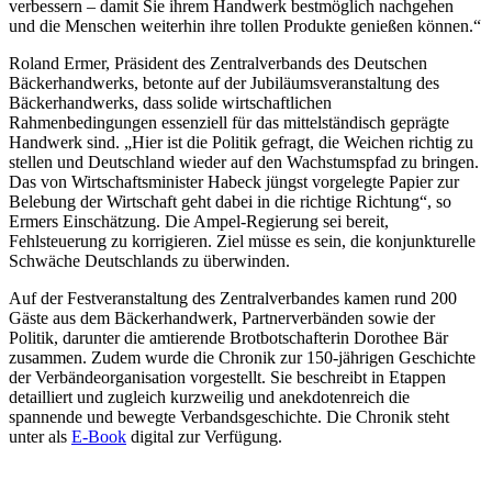
verbessern – damit Sie ihrem Handwerk bestmöglich nachgehen
und die Menschen weiterhin ihre tollen Produkte genießen können.“
Roland Ermer, Präsident des Zentralverbands des Deutschen
Bäckerhandwerks, betonte auf der Jubiläumsveranstaltung des
Bäckerhandwerks, dass solide wirtschaftlichen
Rahmenbedingungen essenziell für das mittelständisch geprägte
Handwerk sind. „Hier ist die Politik gefragt, die Weichen richtig zu
stellen und Deutschland wieder auf den Wachstumspfad zu bringen.
Das von Wirtschaftsminister Habeck jüngst vorgelegte Papier zur
Belebung der Wirtschaft geht dabei in die richtige Richtung“, so
Ermers Einschätzung. Die Ampel-Regierung sei bereit,
Fehlsteuerung zu korrigieren. Ziel müsse es sein, die konjunkturelle
Schwäche Deutschlands zu überwinden.
Auf der Festveranstaltung des Zentralverbandes kamen rund 200
Gäste aus dem Bäckerhandwerk, Partnerverbänden sowie der
Politik, darunter die amtierende Brotbotschafterin Dorothee Bär
zusammen. Zudem wurde die Chronik zur 150-jährigen Geschichte
der Verbändeorganisation vorgestellt. Sie beschreibt in Etappen
detailliert und zugleich kurzweilig und anekdotenreich die
spannende und bewegte Verbandsgeschichte. Die Chronik steht
unter als
E-Book
digital zur Verfügung.