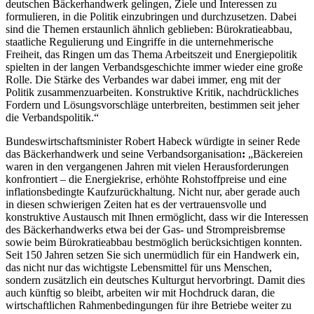
deutschen Bäckerhandwerk gelingen, Ziele und Interessen zu
formulieren, in die Politik einzubringen und durchzusetzen. Dabei
sind die Themen erstaunlich ähnlich geblieben: Bürokratieabbau,
staatliche Regulierung und Eingriffe in die unternehmerische
Freiheit, das Ringen um das Thema Arbeitszeit und Energiepolitik
spielten in der langen Verbandsgeschichte immer wieder eine große
Rolle. Die Stärke des Verbandes war dabei immer, eng mit der
Politik zusammenzuarbeiten. Konstruktive Kritik, nachdrückliches
Fordern und Lösungsvorschläge unterbreiten, bestimmen seit jeher
die Verbandspolitik.“
Bundeswirtschaftsminister Robert Habeck würdigte in seiner Rede
das Bäckerhandwerk und seine Verbandsorganisation
:
„Bäckereien
waren in den vergangenen Jahren mit vielen Herausforderungen
konfrontiert – die Energiekrise, erhöhte Rohstoffpreise und eine
inflationsbedingte Kaufzurückhaltung. Nicht nur, aber gerade auch
in diesen schwierigen Zeiten hat es der vertrauensvolle und
konstruktive Austausch mit Ihnen ermöglicht, dass wir die Interessen
des Bäckerhandwerks etwa bei der Gas- und Strompreisbremse
sowie beim Bürokratieabbau bestmöglich berücksichtigen konnten.
Seit 150 Jahren setzen Sie sich unermüdlich für ein Handwerk ein,
das nicht nur das wichtigste Lebensmittel für uns Menschen,
sondern zusätzlich ein deutsches Kulturgut hervorbringt. Damit dies
auch künftig so bleibt, arbeiten wir mit Hochdruck daran, die
wirtschaftlichen Rahmenbedingungen für ihre Betriebe weiter zu