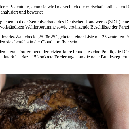
derer Bedeutung, denn sie wird maßgeblich die wirtschaftspolitisc
alysiert und bewertet.
öglichen, hat der Zentralverband des Deutschen Handwerks (ZDH) ein
ie vollständigen Wahlprogramme sowie ergänzende Beschlüsse der Parte
werks-Wahlcheck „25 für 25“ gebeten, einer Liste mit 25 zentralen Fo
n sie ebenfalls in der Cloud abrufbar sein.
en Herausforderungen der letzten Jahre braucht es eine Politik, die B
andwerk hat dazu 15 konkrete Forderungen an die neue Bundesregierung