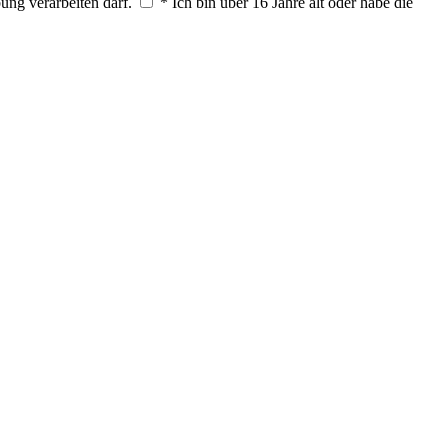
ung verarbeiten darf.
* Ich bin über 16 Jahre alt oder habe die