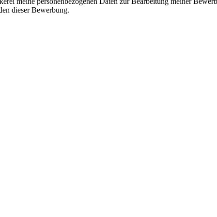
äckerei meine personenbezogenen Daten zur Bearbeitung meiner Bewerb
nden dieser Bewerbung.