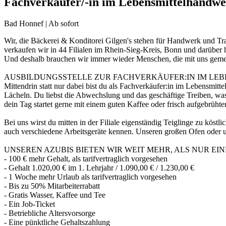
Fachverkäufer/-in im Lebensmittelhandw
Bad Honnef | Ab sofort
Wir, die Bäckerei & Konditorei Gilgen's stehen für Handwerk und Tra
verkaufen wir in 44 Filialen im Rhein-Sieg-Kreis, Bonn und darüber hi
Und deshalb brauchen wir immer wieder Menschen, die mit uns geme
AUSBILDUNGSSTELLE ZUR FACHVERKÄUFER:IN IM LE
Mittendrin statt nur dabei bist du als Fachverkäufer:in im Lebensmit
Lächeln. Du liebst die Abwechslung und das geschäftige Treiben, was 
dein Tag startet gerne mit einem guten Kaffee oder frisch aufgebrühte
Bei uns wirst du mitten in der Filiale eigenständig Teiglinge zu köst
auch verschiedene Arbeitsgeräte kennen. Unseren großen Ofen oder un
UNSEREN AZUBIS BIETEN WIR WEIT MEHR, ALS NUR EINE
- 100 € mehr Gehalt, als tarifvertraglich vorgesehen
- Gehalt 1.020,00 € im 1. Lehrjahr / 1.090,00 € / 1.230,00 €
- 1 Woche mehr Urlaub als tarifvertraglich vorgesehen
- Bis zu 50% Mitarbeiterrabatt
- Gratis Wasser, Kaffee und Tee
- Ein Job-Ticket
- Betriebliche Altersvorsorge
- Eine pünktliche Gehaltszahlung