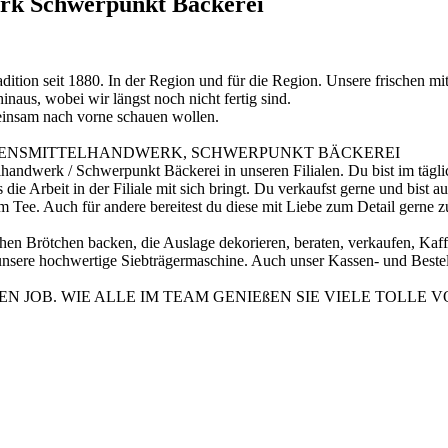
erk Schwerpunkt Bäckerei
dition seit 1880. In der Region und für die Region. Unsere frischen m
naus, wobei wir längst noch nicht fertig sind.
insam nach vorne schauen wollen.
BENSMITTELHANDWERK, SCHWERPUNKT BÄCKEREI
telhandwerk / Schwerpunkt Bäckerei in unseren Filialen. Du bist im tä
die Arbeit in der Filiale mit sich bringt. Du verkaufst gerne und bis
m Tee. Auch für andere bereitest du diese mit Liebe zum Detail gerne z
lichen Brötchen backen, die Auslage dekorieren, beraten, verkaufen, Kaff
sere hochwertige Siebträgermaschine. Auch unser Kassen- und Bestells
N JOB. WIE ALLE IM TEAM GENIEßEN SIE VIELE TOLLE V