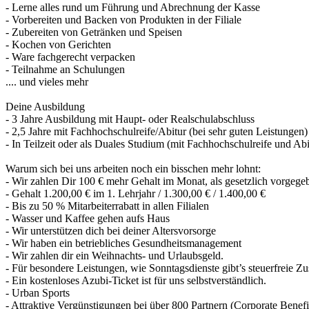
- Lerne alles rund um Führung und Abrechnung der Kasse
- Vorbereiten und Backen von Produkten in der Filiale
- Zubereiten von Getränken und Speisen
- Kochen von Gerichten
- Ware fachgerecht verpacken
- Teilnahme an Schulungen
.... und vieles mehr
Deine Ausbildung
- 3 Jahre Ausbildung mit Haupt- oder Realschulabschluss
- 2,5 Jahre mit Fachhochschulreife/Abitur (bei sehr guten Leistungen)
- In Teilzeit oder als Duales Studium (mit Fachhochschulreife und Ab
Warum sich bei uns arbeiten noch ein bisschen mehr lohnt:
- Wir zahlen Dir 100 € mehr Gehalt im Monat, als gesetzlich vorgeg
- Gehalt 1.200,00 € im 1. Lehrjahr / 1.300,00 € / 1.400,00 €
- Bis zu 50 % Mitarbeiterrabatt in allen Filialen
- Wasser und Kaffee gehen aufs Haus
- Wir unterstützen dich bei deiner Altersvorsorge
- Wir haben ein betriebliches Gesundheitsmanagement
- Wir zahlen dir ein Weihnachts- und Urlaubsgeld.
- Für besondere Leistungen, wie Sonntagsdienste gibt’s steuerfreie Zu
- Ein kostenloses Azubi-Ticket ist für uns selbstverständlich.
- Urban Sports
- Attraktive Vergünstigungen bei über 800 Partnern (Corporate Benefi