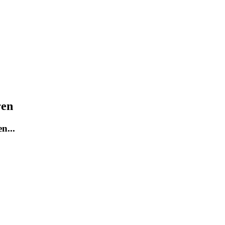
ren
n...