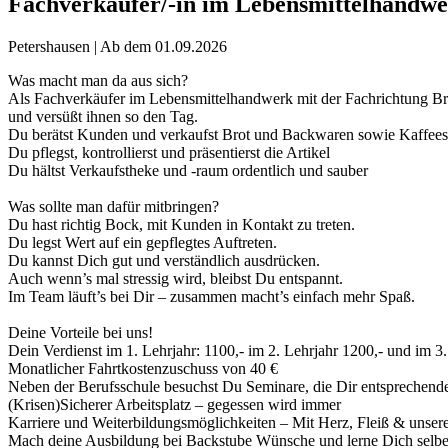
Fachverkäufer/-in im Lebensmittelhandw
Petershausen | Ab dem 01.09.2026
Was macht man da aus sich?
Als Fachverkäufer im Lebensmittelhandwerk mit der Fachrichtung Br
und versüßt ihnen so den Tag.
Du berätst Kunden und verkaufst Brot und Backwaren sowie Kaffeesp
Du pflegst, kontrollierst und präsentierst die Artikel
Du hältst Verkaufstheke und -raum ordentlich und sauber
Was sollte man dafür mitbringen?
Du hast richtig Bock, mit Kunden in Kontakt zu treten.
Du legst Wert auf ein gepflegtes Auftreten.
Du kannst Dich gut und verständlich ausdrücken.
Auch wenn’s mal stressig wird, bleibst Du entspannt.
Im Team läuft’s bei Dir – zusammen macht’s einfach mehr Spaß.
Deine Vorteile bei uns!
Dein Verdienst im 1. Lehrjahr: 1100,- im 2. Lehrjahr 1200,- und im 3.
Monatlicher Fahrtkostenzuschuss von 40 €
Neben der Berufsschule besuchst Du Seminare, die Dir entsprechende K
(Krisen)Sicherer Arbeitsplatz – gegessen wird immer
Karriere und Weiterbildungsmöglichkeiten – Mit Herz, Fleiß & unse
Mach deine Ausbildung bei Backstube Wünsche und lerne Dich selber 