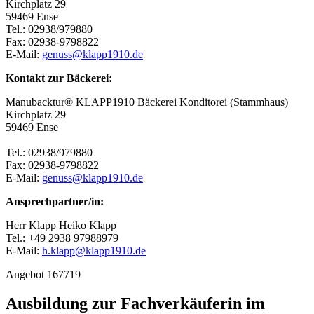
Kirchplatz 29
59469 Ense
Tel.: 02938/979880
Fax: 02938-9798822
E-Mail:
genuss@klapp1910.de
Kontakt zur Bäckerei:
Manubacktur® KLAPP1910 Bäckerei Konditorei (Stammhaus)
Kirchplatz 29
59469 Ense
Tel.: 02938/979880
Fax: 02938-9798822
E-Mail:
genuss@klapp1910.de
Ansprechpartner/in:
Herr Klapp Heiko Klapp
Tel.: +49 2938 97988979
E-Mail:
h.klapp@klapp1910.de
Angebot 167719
Ausbildung zur Fachverkäuferin im