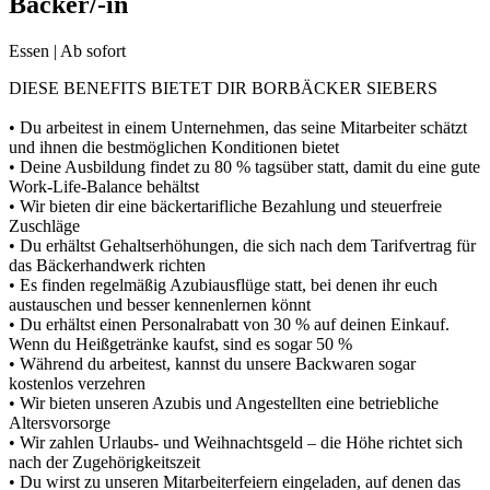
Bäcker/-in
Essen | Ab sofort
DIESE BENEFITS BIETET DIR BORBÄCKER SIEBERS
• Du arbeitest in einem Unternehmen, das seine Mitarbeiter schätzt
und ihnen die bestmöglichen Konditionen bietet
• Deine Ausbildung findet zu 80 % tagsüber statt, damit du eine gute
Work-Life-Balance behältst
• Wir bieten dir eine bäckertarifliche Bezahlung und steuerfreie
Zuschläge
• Du erhältst Gehaltserhöhungen, die sich nach dem Tarifvertrag für
das Bäckerhandwerk richten
• Es finden regelmäßig Azubiausflüge statt, bei denen ihr euch
austauschen und besser kennenlernen könnt
• Du erhältst einen Personalrabatt von 30 % auf deinen Einkauf.
Wenn du Heißgetränke kaufst, sind es sogar 50 %
• Während du arbeitest, kannst du unsere Backwaren sogar
kostenlos verzehren
• Wir bieten unseren Azubis und Angestellten eine betriebliche
Altersvorsorge
• Wir zahlen Urlaubs- und Weihnachtsgeld – die Höhe richtet sich
nach der Zugehörigkeitszeit
• Du wirst zu unseren Mitarbeiterfeiern eingeladen, auf denen das