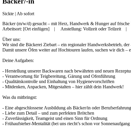
Bäcker/-in
Sickte | Ab sofort
Bäcker (m/w/d) gesucht – mit Herz, Handwerk & Hunger auf frische
Arbeitsort: [Ort einfügen] | Anstellung: Vollzeit oder Teilzeit | S
Über uns:
Wir sind die Bäckerei Ziebart – ein regionaler Handwerksbetrieb, der 
Damit unsere Öfen weiter auf Hochtouren laufen, suchen wir dich – e
Deine Aufgaben:
- Herstellung unserer Backwaren nach bewährten und neuen Rezeptu
- Verantwortung für Teigbereitung, Gärung und Ofenführung
- Qualitätskontrolle und Einhaltung von Hygienevorschriften
- Mitdenken, Anpacken, Mitgestalten – hier zählt dein Handwerk!
Was du mitbringst:
- Eine abgeschlossene Ausbildung als Bäcker/in oder Berufserfahru
- Liebe zum Detail – und zum perfekten Brötchen
- Zuverlässigkeit, Teamgeist und einen Sinn für Ordnung
- Frühaufsteher-Mentalität (bei uns riecht’s schon vor Sonnenaufgang