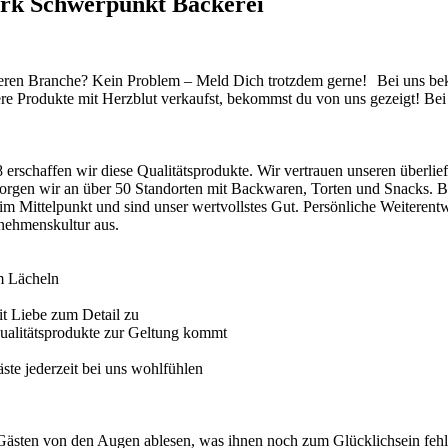
erk Schwerpunkt Bäckerei
r anderen Branche? Kein Problem – Meld Dich trotzdem gerne! Bei uns b
ere Produkte mit Herzblut verkaufst, bekommst du von uns gezeigt! 
erschaffen wir diese Qualitätsprodukte. Wir vertrauen unseren überlie
orgen wir an über 50 Standorten mit Backwaren, Torten und Snacks. B
 im Mittelpunkt und sind unser wertvollstes Gut. Persönliche Weiteren
nehmenskultur aus.
em Lächeln
it Liebe zum Detail zu
Qualitätsprodukte zur Geltung kommt
ste jederzeit bei uns wohlfühlen
Gästen von den Augen ablesen, was ihnen noch zum Glücklichsein fehl