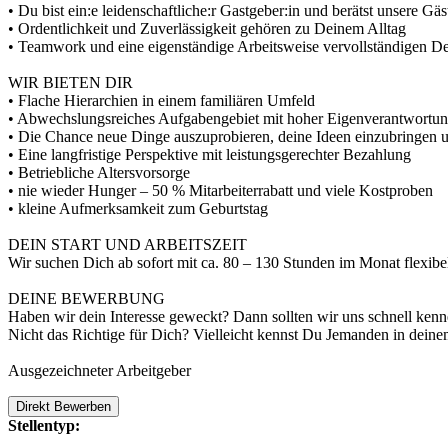
• Du bist ein:e leidenschaftliche:r Gastgeber:in und berätst unsere Gä
• Ordentlichkeit und Zuverlässigkeit gehören zu Deinem Alltag
• Teamwork und eine eigenständige Arbeitsweise vervollständigen De
WIR BIETEN DIR
• Flache Hierarchien in einem familiären Umfeld
• Abwechslungsreiches Aufgabengebiet mit hoher Eigenverantwortu
• Die Chance neue Dinge auszuprobieren, deine Ideen einzubringen
• Eine langfristige Perspektive mit leistungsgerechter Bezahlung
• Betriebliche Altersvorsorge
• nie wieder Hunger – 50 % Mitarbeiterrabatt und viele Kostproben
• kleine Aufmerksamkeit zum Geburtstag
DEIN START UND ARBEITSZEIT
Wir suchen Dich ab sofort mit ca. 80 – 130 Stunden im Monat flexib
DEINE BEWERBUNG
Haben wir dein Interesse geweckt? Dann sollten wir uns schnell ken
Nicht das Richtige für Dich? Vielleicht kennst Du Jemanden in deinem
Ausgezeichneter Arbeitgeber
Direkt Bewerben
Stellentyp: