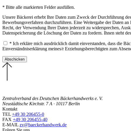
* Bitte alle markierten Felder ausfüllen.
Unsere Bäckerei erhebt Ihre Daten zum Zweck der Durchführung des B
Bewerbungsverfahren durchzuführen. Eine Weitergabe der Daten an Drit
Recht, der Verwendung Ihrer Daten jederzeit zu widersprechen, Ausku
Datenspeicherung die Löschung der Daten zu fordern. Ihnen steht de
* Ich erkläre mich ausdrücklich damit einverstanden, dass die B
Einverständniserklärung meines/r Erziehungsberechtigten zum Abse
Zentralverband des Deutschen Bäckerhandwerks e. V.
Neustädtische Kirchstr. 7 A · 10117 Berlin
Kontakt
TEL
+49 30 206455-0
FAX
+49 30 206455-40
E-MAIL
zv@baeckerhandwerk.de
Folgen Sie uns