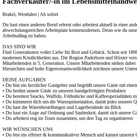
Fachverkäufer/-in im Lebensmittelhandw
Brakel, Westfalen | Ab sofort
Du hast einen anderen Beruf erlernt oder arbeitest aktuell in eine
abwechslungsreichen Arbeitsplatz kennenzulernen. Denn wie du uns
Arbeitsalltag zu haben.
DAS SIND WIR
Fünf Generationen voller Liebe für Brot und Gebäck. Schon seit 1898 
modernen Köstlichkeiten aus. Die Region Paderborn und Höxter vers
Mitarbeitenden in 5. Generation. Unsere Mitarbeitenden stehen dabei
Hierarchien und hohe Eigenverantwortlichkeit zeichnen unsere Unter
DEINE AUFGABEN
• Du bist ein herzlicher Gastgeber und begrüßt unsere Gäste mit ein
• Du berätst unsere Gäste zu unseren handgefertigten Produkten
• Du bereitest Snacks, Waffeln, Frühstücke und Kaffeespezialitäten m
• Du kümmerst dich um die Warenpräsentation, damit jedes unserer 
• Du hast die Warenbestellungen und Lagerbestände im Blick
• Du hast ein Auge auf Ordnung und Sauberkeit, damit sich unsere Gä
• Du arbeitest eng im Team zusammen, um den Tag zu organisieren
WIR WÜNSCHEN UNS
• Du bist ein offener & kommunikativer Mensch und kannst unseren 