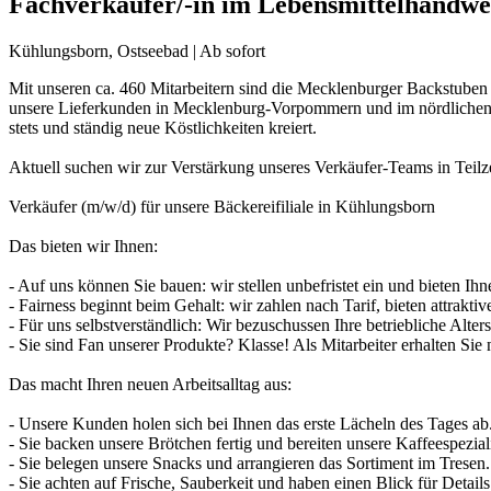
Fachverkäufer/-in im Lebensmittelhandw
Kühlungsborn, Ostseebad | Ab sofort
Mit unseren ca. 460 Mitarbeitern sind die Mecklenburger Backstuben
unsere Lieferkunden in Mecklenburg-Vorpommern und im nördlichen B
stets und ständig neue Köstlichkeiten kreiert.
Aktuell suchen wir zur Verstärkung unseres Verkäufer-Teams in Teilz
Verkäufer (m/w/d) für unsere Bäckereifiliale in Kühlungsborn
Das bieten wir Ihnen:
- Auf uns können Sie bauen: wir stellen unbefristet ein und bieten Ihn
- Fairness beginnt beim Gehalt: wir zahlen nach Tarif, bieten attrakt
- Für uns selbstverständlich: Wir bezuschussen Ihre betriebliche Alter
- Sie sind Fan unserer Produkte? Klasse! Als Mitarbeiter erhalten Sie
Das macht Ihren neuen Arbeitsalltag aus:
- Unsere Kunden holen sich bei Ihnen das erste Lächeln des Tages ab
- Sie backen unsere Brötchen fertig und bereiten unsere Kaffeespeziali
- Sie belegen unsere Snacks und arrangieren das Sortiment im Tresen.
- Sie achten auf Frische, Sauberkeit und haben einen Blick für Details