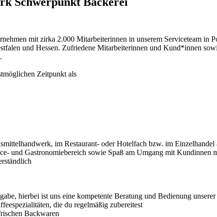
erk Schwerpunkt Bäckerei
nehmen mit zirka 2.000 Mitarbeiterinnen in unserem Serviceteam in Po
tfalen und Hessen. Zufriedene Mitarbeiterinnen und Kund*innen sowie
.
tmöglichen Zeitpunkt als
nsmittelhandwerk, im Restaurant- oder Hotelfach bzw. im Einzelhandel 
rvice- und Gastronomiebereich sowie Spaß am Umgang mit Kundinnen m
erständlich
gabe, hierbei ist uns eine kompetente Beratung und Bedienung unsere
espezialitäten, die du regelmäßig zubereitest
 frischen Backwaren