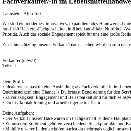
Fachverkäufer/-in im Lebensmittelhandw
Lahnstein | Ab sofort
Wir sind ein modernes, innovatives, expandierendes Handwerks-Unter
rund 180 Bäckerei-Fachgeschäften in Rheinland-Pfalz, Nordrhein-Wes
Priorität. Auch das soziale Engagement spielt für uns eine große Rolle
Zur Unterstützung unseres Verkauf-Teams suchen wir dich zum nächs
__________________________________________
Verkäufer (m/w/d)
Teilzeit
__________________________________________
Dein Profil:
• Idealerweise hast du eine Ausbildung als Fachverkäufer in im Lebe
Quereinsteigern eine Chance. • Du bringst Begeisterung für den Se
• Zuverlässigkeit, Engagement und Belastbarkeit sind für dich selbstv
• Du bist kontaktfreudig und arbeitest gerne im Team
Deine Aufgaben:
• Der Verkauf unserer Backwaren im Fachgeschäft ist deine Hauptauf
• Zu unserem Sortiment gehören verschiedene Snackprodukte und Kaffe
• Mithilfe unserer Ladenbacköfen backst du mehrmals täglich unsere