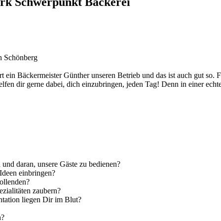
erk Schwerpunkt Bäckerei
in Schönberg
rt ein Bäckermeister Günther unseren Betrieb und das ist auch gut so. 
elfen dir gerne dabei, dich einzubringen, jeden Tag! Denn in einer ech
n und daran, unsere Gäste zu bedienen?
Ideen einbringen?
vollenden?
ezialitäten zaubern?
ation liegen Dir im Blut?
h?