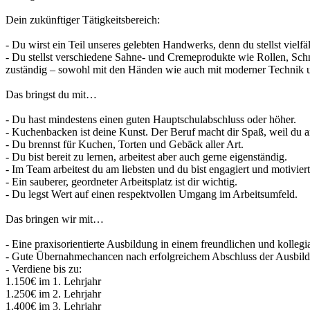
Dein zukünftiger Tätigkeitsbereich:
- Du wirst ein Teil unseres gelebten Handwerks, denn du stellst vielfä
- Du stellst verschiedene Sahne- und Cremeprodukte wie Rollen, Schni
zuständig – sowohl mit den Händen wie auch mit moderner Technik un
Das bringst du mit…
- Du hast mindestens einen guten Hauptschulabschluss oder höher.
- Kuchenbacken ist deine Kunst. Der Beruf macht dir Spaß, weil du 
- Du brennst für Kuchen, Torten und Gebäck aller Art.
- Du bist bereit zu lernen, arbeitest aber auch gerne eigenständig.
- Im Team arbeitest du am liebsten und du bist engagiert und motiviert
- Ein sauberer, geordneter Arbeitsplatz ist dir wichtig.
- Du legst Wert auf einen respektvollen Umgang im Arbeitsumfeld.
Das bringen wir mit…
- Eine praxisorientierte Ausbildung in einem freundlichen und kollegi
- Gute Übernahmechancen nach erfolgreichem Abschluss der Ausbil
- Verdiene bis zu:
1.150€ im 1. Lehrjahr
1.250€ im 2. Lehrjahr
1.400€ im 3. Lehrjahr