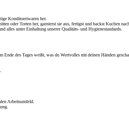
ltige Konditoreiwaren her.
tten oder Torten her, garnierst sie aus, fertigst und backst Kuchen na
d alles unter Einhaltung unserer Qualitäts- und Hygienestandards.
am Ende des Tages weißt, was du Wertvolles mit deinen Händen geschaf
.
alen Arbeitsumfeld.
dung.