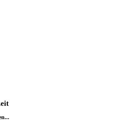
eit
n...