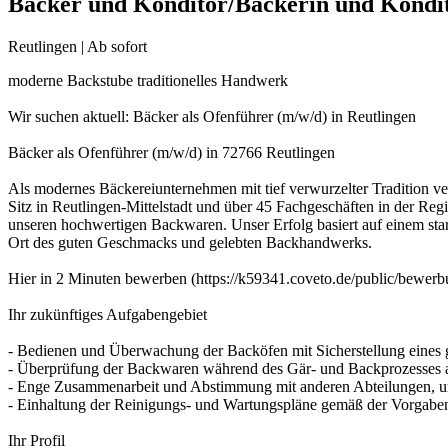
Bäcker und Konditor/Bäckerin und Kondi
Reutlingen | Ab sofort
moderne Backstube traditionelles Handwerk
Wir suchen aktuell: Bäcker als Ofenführer (m/w/d) in Reutlingen
Bäcker als Ofenführer (m/w/d) in 72766 Reutlingen
Als modernes Bäckereiunternehmen mit tief verwurzelter Tradition ve
Sitz in Reutlingen-Mittelstadt und über 45 Fachgeschäften in der Re
unseren hochwertigen Backwaren. Unser Erfolg basiert auf einem stark
Ort des guten Geschmacks und gelebten Backhandwerks.
Hier in 2 Minuten bewerben (https://k59341.coveto.de/public/bewer
Ihr zukünftiges Aufgabengebiet
- Bedienen und Überwachung der Backöfen mit Sicherstellung eines 
- Überprüfung der Backwaren während des Gär- und Backprozesses 
- Enge Zusammenarbeit und Abstimmung mit anderen Abteilungen, um
- Einhaltung der Reinigungs- und Wartungspläne gemäß der Vorgabe
Ihr Profil