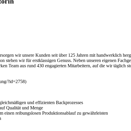
torin
rsorgen wir unsere Kunden seit über 125 Jahren mit handwerklich herge
gion stehen wir für erstklassigen Genuss. Neben unseren eigenen Fachg
en Team aus rund 430 engagierten Mitarbeitern, auf die wir täglich sto
bung/?id=2758)
gleichmäßigen und effizienten Backprozesses
auf Qualität und Menge
 einen reibungslosen Produktionsablauf zu gewährleisten
n