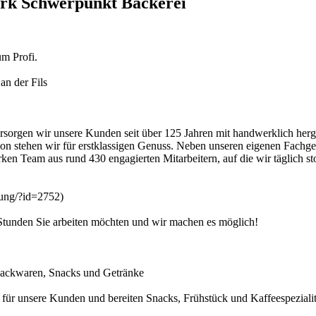
erk Schwerpunkt Bäckerei
m Profi.
an der Fils
rsorgen wir unsere Kunden seit über 125 Jahren mit handwerklich herge
gion stehen wir für erstklassigen Genuss. Neben unseren eigenen Fachg
en Team aus rund 430 engagierten Mitarbeitern, auf die wir täglich sto
bung/?id=2752)
le Stunden Sie arbeiten möchten und wir machen es möglich!
 Backwaren, Snacks und Getränke
h für unsere Kunden und bereiten Snacks, Frühstück und Kaffeespezialitä