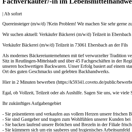
Fachverkäufer/-in im Lebensmittelhandw
| Ab sofort
Quereinsteiger (m/w/d) ?Kein Problem! Wir machen Sie sehr gerne zu
Wir suchen aktuell: Verkäufer Bäckerei (m/w/d) Teilzeit in Ebersbach 
Verkäufer Bäckerei (m/w/d) Teilzeit in 73061 Ebersbach an der Fils
Als modernes Bäckereiunternehmen mit tief verwurzelter Tradition ve
Sitz in Reutlingen-Mittelstadt und über 45 Fachgeschäften in der Re
unseren hochwertigen Backwaren. Unser Erfolg basiert auf einem stark
Ort des guten Geschmacks und gelebten Backhandwerks.
Hier in 2 Minuten bewerben (https://k59341.coveto.de/public/bewer
Egal, ob Vollzeit, Teilzeit oder als Aushilfe. Sagen Sie uns, wie vie
Ihr zukünftiges Aufgabengebiet
- Sie präsentieren und verkaufen aus vollem Herzen unsere frischen
- Sie sind Gastgeber und tragen zum Wohlfühlen unserer Kunden bei
- Sie backen laufend unsere Brötchen und Brezeln in der Filiale frisc
- Sie kümmern sich um ein sauberes und hygienisches Arbeitsumfeld