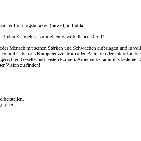
ischer Führungstätigkeit (m/w/d) in Fulda
us finden Sie mehr als nur einen gewöhnlichen Beruf!
ich jeder Mensch mit seinen Stärken und Schwächen einbringen und in vo
nen und stehen als Kompetenzzentrum allen Akteuren der Inklusion bera
rechten Gesellschaft leisten können. Arbeiten bei antonius bedeutet: Z
ser Vision zu finden!
 herstellen.
gruppen.