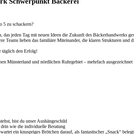
erk Schwerpunkt Bäckerei
to 5 zu schackern?
n, das jeden Tag mit neuen Ideen die Zukunft des Bäckerhandwerks gestal
e Teams lieben das familiäre Miteinander, die klaren Strukturen und di
 täglich den Erfolg!
en Münsterland und nördlichen Ruhrgebiet – mehrfach ausgezeichnet f
tehst, bist du unser Aushängeschild
o drin wie die individuelle Beratung
 wartet ein knuspriges Brötchen darauf, als fantastischer „Snack“ beleg