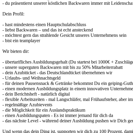
- du präsentierst unserer köstlichen Backwaren immer mit Leidenscha
Dein Profil:
- hast mindestens einen Hauptschulabschluss
- liebst Backwaren – und das ist echt ansteckend
- möchtest gern das strahlende Gesicht unseres Unternehmens sein
- bist ein teamplayer
Wir bieten dir:
- übertarifliches Ausbildungsgehalt (Du startest bei 1000€ + Zuschläg
- unsere superguten Backwaren mit bis zu 50% Mitarbeiterrabatt
- dein Azubiticket - das Deutschlandticket übernehmen wir
- Urlaubs- und Weihnachtsgeld
- für deinen Pausensnack & Getränke bekommst Du ein geiping-Gut
- einen modernen Ausbildungsplatz in einem innovativen Unternehm
- dein Berichtsheft - natürlich digital
- flexible Arbeitszeiten - mal Langschläfer, mal Frühaufsteher, aber 
- regelmäßige Azubievents
- die Möglichkeit für ein Auslandspraktikum
- einen Ausbildungspaten - Es ist immer jemand für dich da
- das nächste Level - während deiner Ausbildung pushen wir Dich gern
Und wenn das dein Ding ist, supporten wir dich zu 100 Prozent, damit