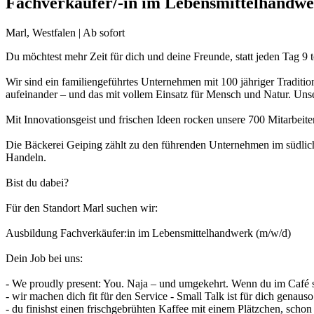
Fachverkäufer/-in im Lebensmittelhandw
Marl, Westfalen | Ab sofort
Du möchtest mehr Zeit für dich und deine Freunde, statt jeden Tag 9 
Wir sind ein familiengeführtes Unternehmen mit 100 jähriger Traditio
aufeinander – und das mit vollem Einsatz für Mensch und Natur. Unser
Mit Innovationsgeist und frischen Ideen rocken unsere 700 Mitarbeiter
Die Bäckerei Geiping zählt zu den führenden Unternehmen im südlich
Handeln.
Bist du dabei?
Für den Standort Marl suchen wir:
Ausbildung Fachverkäufer:in im Lebensmittelhandwerk (m/w/d)
Dein Job bei uns:
- We proudly present: You. Naja – und umgekehrt. Wenn du im Café s
- wir machen dich fit für den Service - Small Talk ist für dich genaus
- du finishst einen frischgebrühten Kaffee mit einem Plätzchen, schon