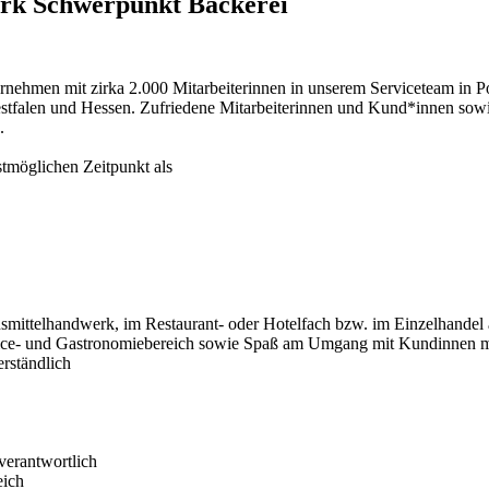
erk Schwerpunkt Bäckerei
nehmen mit zirka 2.000 Mitarbeiterinnen in unserem Serviceteam in Po
tfalen und Hessen. Zufriedene Mitarbeiterinnen und Kund*innen sowie
.
tmöglichen Zeitpunkt als
nsmittelhandwerk, im Restaurant- oder Hotelfach bzw. im Einzelhandel 
rvice- und Gastronomiebereich sowie Spaß am Umgang mit Kundinnen m
erständlich
verantwortlich
eich