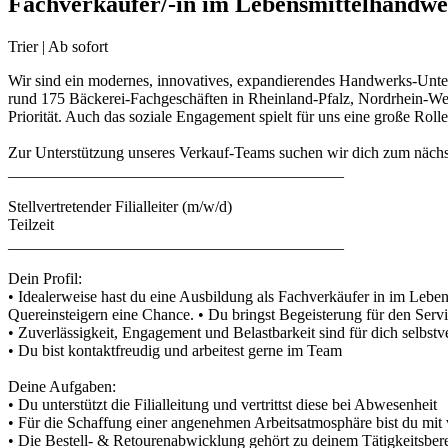
Fachverkäufer/-in im Lebensmittelhandw
Trier | Ab sofort
Wir sind ein modernes, innovatives, expandierendes Handwerks-Unter
rund 175 Bäckerei-Fachgeschäften in Rheinland-Pfalz, Nordrhein-Wes
Priorität. Auch das soziale Engagement spielt für uns eine große Rolle
Zur Unterstützung unseres Verkauf-Teams suchen wir dich zum nächs
__________________________________________
Stellvertretender Filialleiter (m/w/d)
Teilzeit
__________________________________________
Dein Profil:
• Idealerweise hast du eine Ausbildung als Fachverkäufer in im Lebe
Quereinsteigern eine Chance. • Du bringst Begeisterung für den Se
• Zuverlässigkeit, Engagement und Belastbarkeit sind für dich selbstv
• Du bist kontaktfreudig und arbeitest gerne im Team
Deine Aufgaben:
• Du unterstützt die Filialleitung und vertrittst diese bei Abwesenheit
• Für die Schaffung einer angenehmen Arbeitsatmosphäre bist du mit 
• Die Bestell- & Retourenabwicklung gehört zu deinem Tätigkeitsber