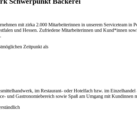
erk Schwerpunkt Bäckerei
nehmen mit zirka 2.000 Mitarbeiterinnen in unserem Serviceteam in Po
tfalen und Hessen. Zufriedene Mitarbeiterinnen und Kund*innen sowie
.
tmöglichen Zeitpunkt als
nsmittelhandwerk, im Restaurant- oder Hotelfach bzw. im Einzelhandel 
vice- und Gastronomiebereich sowie Spaß am Umgang mit Kundinnen mit
erständlich