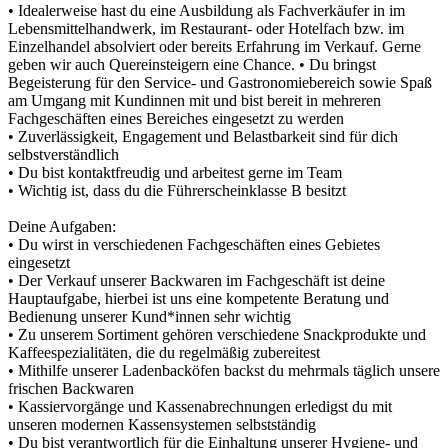
• Idealerweise hast du eine Ausbildung als Fachverkäufer in im
Lebensmittelhandwerk, im Restaurant- oder Hotelfach bzw. im
Einzelhandel absolviert oder bereits Erfahrung im Verkauf. Gerne
geben wir auch Quereinsteigern eine Chance. • Du bringst
Begeisterung für den Service- und Gastronomiebereich sowie Spaß
am Umgang mit Kundinnen mit und bist bereit in mehreren
Fachgeschäften eines Bereiches eingesetzt zu werden
• Zuverlässigkeit, Engagement und Belastbarkeit sind für dich
selbstverständlich
• Du bist kontaktfreudig und arbeitest gerne im Team
• Wichtig ist, dass du die Führerscheinklasse B besitzt
Deine Aufgaben:
• Du wirst in verschiedenen Fachgeschäften eines Gebietes
eingesetzt
• Der Verkauf unserer Backwaren im Fachgeschäft ist deine
Hauptaufgabe, hierbei ist uns eine kompetente Beratung und
Bedienung unserer Kund*innen sehr wichtig
• Zu unserem Sortiment gehören verschiedene Snackprodukte und
Kaffeespezialitäten, die du regelmäßig zubereitest
• Mithilfe unserer Ladenbacköfen backst du mehrmals täglich unsere
frischen Backwaren
• Kassiervorgänge und Kassenabrechnungen erledigst du mit
unseren modernen Kassensystemen selbstständig
• Du bist verantwortlich für die Einhaltung unserer Hygiene- und