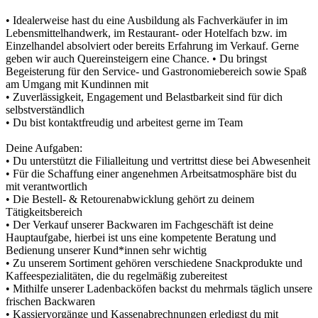
• Idealerweise hast du eine Ausbildung als Fachverkäufer in im
Lebensmittelhandwerk, im Restaurant- oder Hotelfach bzw. im
Einzelhandel absolviert oder bereits Erfahrung im Verkauf. Gerne
geben wir auch Quereinsteigern eine Chance. • Du bringst
Begeisterung für den Service- und Gastronomiebereich sowie Spaß
am Umgang mit Kundinnen mit
• Zuverlässigkeit, Engagement und Belastbarkeit sind für dich
selbstverständlich
• Du bist kontaktfreudig und arbeitest gerne im Team
Deine Aufgaben:
• Du unterstützt die Filialleitung und vertrittst diese bei Abwesenheit
• Für die Schaffung einer angenehmen Arbeitsatmosphäre bist du
mit verantwortlich
• Die Bestell- & Retourenabwicklung gehört zu deinem
Tätigkeitsbereich
• Der Verkauf unserer Backwaren im Fachgeschäft ist deine
Hauptaufgabe, hierbei ist uns eine kompetente Beratung und
Bedienung unserer Kund*innen sehr wichtig
• Zu unserem Sortiment gehören verschiedene Snackprodukte und
Kaffeespezialitäten, die du regelmäßig zubereitest
• Mithilfe unserer Ladenbacköfen backst du mehrmals täglich unsere
frischen Backwaren
• Kassiervorgänge und Kassenabrechnungen erledigst du mit