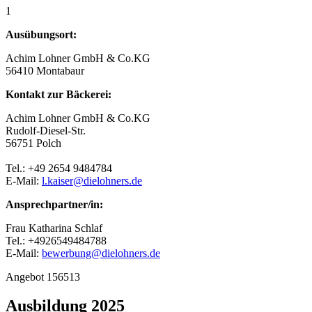
1
Ausübungsort:
Achim Lohner GmbH & Co.KG
56410 Montabaur
Kontakt zur Bäckerei:
Achim Lohner GmbH & Co.KG
Rudolf-Diesel-Str.
56751 Polch
Tel.: +49 2654 9484784
E-Mail:
l.kaiser@dielohners.de
Ansprechpartner/in:
Frau Katharina Schlaf
Tel.: +4926549484788
E-Mail:
bewerbung@dielohners.de
Angebot 156513
Ausbildung 2025