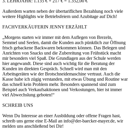
3. LEHRJAHR: 1.135 € + 217 € = 1.352,00 €
Außerdem warten neben der übertariflichen Bezahlung noch viele
weitere Highlights wie Betriebsfeiern und Azubitage auf Dich!
FACHVERKÄUFERIN JENNY ERZÄHLT
„Morgens starten wir immer mit dem Auflegen von Brezeln,
Semmel und Seelen, damit die Kunden auch pünktlich zur Öffnung
frisch gebackene Backwaren bekommen können. Das Belegen und
Anrichten von Snacks und die Zubereitung von Frühstück macht
mir besonders viel Spaß. Die Grundlagen aus der Schule werden
hier angewandt. Diese sind auch wichtig für die Beratung der
Kunden im direkten Gespräch. Schnell wird man mit den
Arbeitsgeräten wie der Brotschneidemaschine vertraut. Auch die
Kasse habe ich zügig verstanden, mit etwas Übung und Routine war
das schnell kein Problem mehr. Besonders spannend sind zum
Beispiel auch Verkaufsaktionen und Verkostungen, hier ist immer
viel Abwechslung geboten!“
SCHREIB UNS
Wenn Du Interesse an einer Ausbildung oder offene Fragen hast,
schreib uns gerne eine E-Mail an info@der-baecker-mayer.de, wir
melden uns anschließend bei Dir!