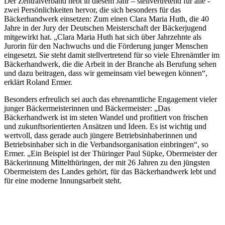
Der Zentralverband hebt in diesem Jahr – stellvertretend für alle -
zwei Persönlichkeiten hervor, die sich besonders für das
Bäckerhandwerk einsetzen: Zum einen Clara Maria Huth, die 40
Jahre in der Jury der Deutschen Meisterschaft der Bäckerjugend
mitgewirkt hat. „Clara Maria Huth hat sich über Jahrzehnte als
Jurorin für den Nachwuchs und die Förderung junger Menschen
eingesetzt. Sie steht damit stellvertretend für so viele Ehrenämtler im
Bäckerhandwerk, die die Arbeit in der Branche als Berufung sehen
und dazu beitragen, dass wir gemeinsam viel bewegen können“,
erklärt Roland Ermer.
Besonders erfreulich sei auch das ehrenamtliche Engagement vieler
junger Bäckermeisterinnen und Bäckermeister: „Das
Bäckerhandwerk ist im steten Wandel und profitiert von frischen
und zukunftsorientierten Ansätzen und Ideen. Es ist wichtig und
wertvoll, dass gerade auch jüngere Betriebsinhaberinnen und
Betriebsinhaber sich in die Verbandsorganisation einbringen“, so
Ermer. „Ein Beispiel ist der Thüringer Paul Süpke, Obermeister der
Bäckerinnung Mittelthüringen, der mit 26 Jahren zu den jüngsten
Obermeistern des Landes gehört, für das Bäckerhandwerk lebt und
für eine moderne Innungsarbeit steht.