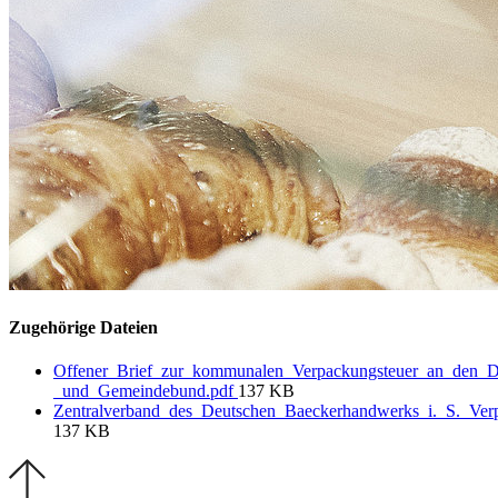
Zugehörige Dateien
Offener_Brief_zur_kommunalen_Verpackungsteuer_an_den_De
_und_Gemeindebund.pdf
137 KB
Zentralverband_des_Deutschen_Baeckerhandwerks_i._S._Verp
137 KB