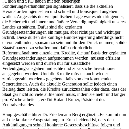
„Union und SPD haben mit den bisherigen
Sondierungsverhandlungen signalisiert, dass sie die aktuellen
Herausforderungen sehen und schnell und konsequent angehen
wollen. Angesichts der weltpolitischen Lage war es nie dringender,
die Sicherheit und innere und äußere Verteidigungsfähigkeit unseres
Landes zu stärken. Dafür sind die geplanten
Grundgesetzänderungen ein mutiger, aber richtiger und wichtiger
Schritt. Diese dürfen die künftige Bundesregierung allerdings nicht
davon entbinden, sparsam zu sein und ihr den Druck nehmen, solide
Staatsfinanzen zu schaffen und dafür erforderliche
Reformmaßnahmen einzuleiten. Kredite, die auf Basis der geplanten
Grundgesetzänderungen aufgenommen werden, müssen effizient
eingesetzt werden und dürfen nur für zusätzliche
Verteidigungsausgaben und echte und zusätzliche Investitionen
ausgegeben werden. Und die Kredite müssen auch wieder
zurückgezahlt werden - gegebenenfalls von den kommenden
Generationen. Auch die aktuelle Generation sollte jedoch einen
Beitrag dazu leisten, die Kredite zurückzuzahlen oder dazu, dass der
Staat gar nicht so viele aufnehmen muss, indem sie mehr und länger
pro Woche arbeitet“, erklärt Roland Ermer, Präsident des
Zentralverbandes.
Hauptgeschäftsführer Dr. Friedemann Berg ergänzt: „Es kommt nun
auf die konkrete Ausgestaltung an. Entscheidend ist, dass den
Ankündigungen schnell konkrete Gesetzesbeschlüsse folgen und