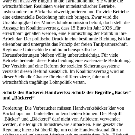
wäre ein massiver Eingriff in die Tarifautonomie. Sie würde die
wirtschaftlichen Realitäten vieler mittelständischer Betriebe,
insbesondere im Bäckerhandwerkignorieren und für viele Betriebe
eine existenzielle Bedrohung mit sich bringen. Zwar wird die
Unabhängigkeit der Mindestlohnkommission betont, doch stellt die
Aussage im Koalitionsvertrag, dass 15 Euro im Jahr 2026 „für
erreichbar“ gehalten werden, eine Einmischung der Politik in ihre
Arbeit dar. Der politische Druck in eine bestimmte Richtung ist klar
erkennbar und untergräbt das Prinzip der freien Tarifpartnerschaft.
Regionale Unterschiede und branchenspezifische
Herausforderungen bleiben völlig unberücksichtigt. Für viele
Betriebe bedeutet diese Entscheidung eine existenzielle Bedrohung.
Der Verzicht auf eine Reform der sozialen Sicherungssysteme
verstärkt diesen Befund zusätzlich. Im Koalitionsvertrag wird an
dieser Stelle die Chance für eine differenzierte, faire und
wirtschaftlich tragfähige Lohnpolitik vertan.
Schutz des Bäckerei-Handwerks: Schutz der Begriffe „Bäcker“
und „Bäckerei“
Forderung: Die Verbraucher müssen Handwerksbäcker klar von
Backshops und Tankstellen unterscheiden können. Der Begriff
„Bäcker“ und „Bäckerei“ darf nicht von Anbietern verwendet
werden, die lediglich Industrieware aufbacken. Eine gesetzliche
Regelung hierzu ist überfällig, um echte Handwerksqualität zu