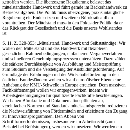
getroffen werden. Die überzogene Regulierung belastet das
mittelständische Handwerk und führt gerade im Bäckerhandwerk zu
Betriebsaufgaben. Die Politik muss überzogene, praxisuntaugliche
Regulierung ein Ende setzen und weiteren Bürokratieaufbau
vorantreiben. Der Mittelstand muss in den Fokus der Politik, da er
das Rückgrat der Gesellschaft und die Basis unseres Wohlstandes
ist.
S. 11, Z. 328-353: „Mittelstand, Handwerk und Selbstständige: Wir
wollen den Mittelstand und das Handwerk mit flexibleren
gesetzlichen Rahmenbedingungen, einfacheren Vergabeverfahren
und schnelleren Genehmigungsprozessen unterstützen. Dazu zählen
die stärkere Durchlässigkeit von Ausbildung und Meisterprüfung
zum Studium und die Verstetigung der Ausbildungsförderung. Auf
Grundlage der Erfahrungen mit der Wirtschaftsförderung in den
östlichen Bundesländern wollen wir auf europäischer Ebene eine
Anhebung der KMU-Schwelle in Europa erreichen. Dem massiven
Fachkräftemangel wollen wir entgegenwirken, indem wir
Arbeitsgenehmigungen für qualifizierte Fachkräfte beschleunigen.
Wir bauen Bürokratie und Dokumentationspflichten ab,
vereinfachen Normen und Standards mittelstandsgerecht, reduzieren
die Nachweisführung von Fördermitteln und erleichtern den Zugang
zu Innovationsprogrammen. Den Abbau von
Schriftformerfordernissen, insbesondere im Arbeitsrecht (zum
Beispiel bei Befristungen), werden wir umsetzen. Wir werden ein