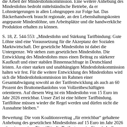
die Arbeit der Mindestlohnkommission. Eine weitere Anhebung des
Mindestlohns bedroht mittelständische Betriebe, da er
Lohnsteigerungen in allen Lohngruppen zur Folge hat. Das
Bäckerhandwerk braucht regionale, an den Lebenshaltungskosten
angepasste Mindestlöhne, um Arbeitsplätze und die handwerkliche
Produktion erhalten zu können.
S. 18, Z. 544-553: „Mindestlohn und Stärkung Tarifbindung: Gute
Löhne sind eine Voraussetzung für die Akzeptanz der Sozialen
Marktwirtschaft. Der gesetzliche Mindestlohn ist dabei die
Untergrenze. Wir stehen zum gesetzlichen Mindestlohn. Die
Entwicklung des Mindestlohns muss einen Beitrag zu stärkerer
Kaufkraft und einer stabilen Binnennachfrage in Deutschland
leisten. An einer starken und unabhängigen Mindestlohnkommission
halten wir fest. Für die weitere Entwicklung des Mindestlohns wird
sich die Mindestlohnkommission im Rahmen einer
Gesamtabwägung sowohl an der Tarifentwicklung als auch an 60
Prozent des Bruttomedianlohns von Vollzeitbeschäftigten
orientieren. Auf diesem Weg ist ein Mindestlohn von 15 Euro im
Jahr 2026 erreichbar. Unser Ziel ist eine höhere Tarifbindung.
Tariflöhne müssen wieder die Regel werden und dürfen nicht die
Ausnahme bleiben.“
Bewertung: Die vom Koalitionsvertrag „für erreichbar“ gehaltene
Anhebung des gesetzlichen Mindestlohns auf 15 Euro im Jahr 2026