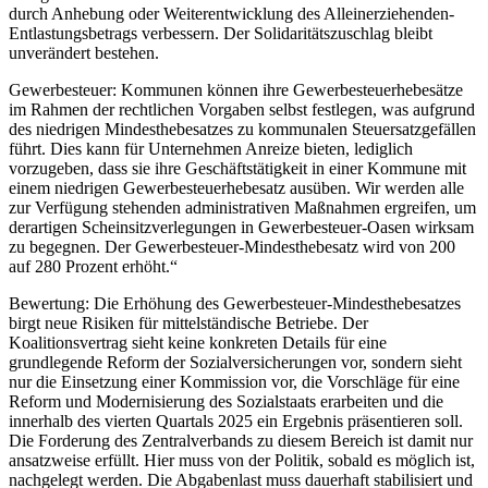
durch Anhebung oder Weiterentwicklung des Alleinerziehenden-
Entlastungsbetrags verbessern. Der Solidaritätszuschlag bleibt
unverändert bestehen.
Gewerbesteuer: Kommunen können ihre Gewerbesteuerhebesätze
im Rahmen der rechtlichen Vorgaben selbst festlegen, was aufgrund
des niedrigen Mindesthebesatzes zu kommunalen Steuersatzgefällen
führt. Dies kann für Unternehmen Anreize bieten, lediglich
vorzugeben, dass sie ihre Geschäftstätigkeit in einer Kommune mit
einem niedrigen Gewerbesteuerhebesatz ausüben. Wir werden alle
zur Verfügung stehenden administrativen Maßnahmen ergreifen, um
derartigen Scheinsitzverlegungen in Gewerbesteuer-Oasen wirksam
zu begegnen. Der Gewerbesteuer-Mindesthebesatz wird von 200
auf 280 Prozent erhöht.“
Bewertung: Die Erhöhung des Gewerbesteuer-Mindesthebesatzes
birgt neue Risiken für mittelständische Betriebe. Der
Koalitionsvertrag sieht keine konkreten Details für eine
grundlegende Reform der Sozialversicherungen vor, sondern sieht
nur die Einsetzung einer Kommission vor, die Vorschläge für eine
Reform und Modernisierung des Sozialstaats erarbeiten und die
innerhalb des vierten Quartals 2025 ein Ergebnis präsentieren soll.
Die Forderung des Zentralverbands zu diesem Bereich ist damit nur
ansatzweise erfüllt. Hier muss von der Politik, sobald es möglich ist,
nachgelegt werden. Die Abgabenlast muss dauerhaft stabilisiert und