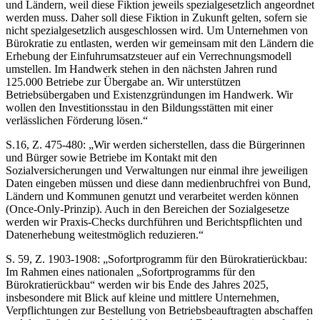
und Ländern, weil diese Fiktion jeweils spezialgesetzlich angeordnet
werden muss. Daher soll diese Fiktion in Zukunft gelten, sofern sie
nicht spezialgesetzlich ausgeschlossen wird. Um Unternehmen von
Bürokratie zu entlasten, werden wir gemeinsam mit den Ländern die
Erhebung der Einfuhrumsatzsteuer auf ein Verrechnungsmodell
umstellen. Im Handwerk stehen in den nächsten Jahren rund
125.000 Betriebe zur Übergabe an. Wir unterstützen
Betriebsübergaben und Existenzgründungen im Handwerk. Wir
wollen den Investitionsstau in den Bildungsstätten mit einer
verlässlichen Förderung lösen.“
S.16, Z. 475-480: „Wir werden sicherstellen, dass die Bürgerinnen
und Bürger sowie Betriebe im Kontakt mit den
Sozialversicherungen und Verwaltungen nur einmal ihre jeweiligen
Daten eingeben müssen und diese dann medienbruchfrei von Bund,
Ländern und Kommunen genutzt und verarbeitet werden können
(Once-Only-Prinzip). Auch in den Bereichen der Sozialgesetze
werden wir Praxis-Checks durchführen und Berichtspflichten und
Datenerhebung weitestmöglich reduzieren.“
S. 59, Z. 1903-1908: „Sofortprogramm für den Bürokratierückbau:
Im Rahmen eines nationalen „Sofortprogramms für den
Bürokratierückbau“ werden wir bis Ende des Jahres 2025,
insbesondere mit Blick auf kleine und mittlere Unternehmen,
Verpflichtungen zur Bestellung von Betriebsbeauftragten abschaffen