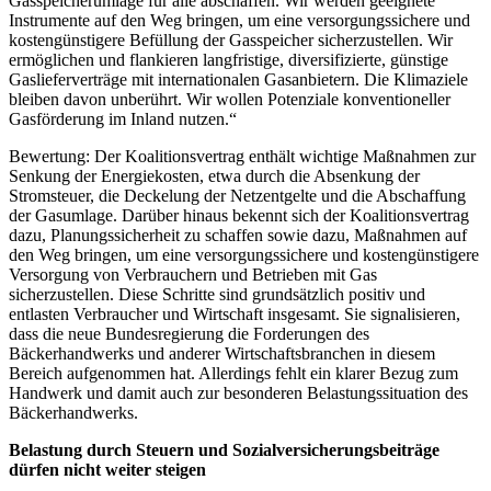
Gasspeicherumlage für alle abschaffen. Wir werden geeignete
Instrumente auf den Weg bringen, um eine versorgungssichere und
kostengünstigere Befüllung der Gasspeicher sicherzustellen. Wir
ermöglichen und flankieren langfristige, diversifizierte, günstige
Gaslieferverträge mit internationalen Gasanbietern. Die Klimaziele
bleiben davon unberührt. Wir wollen Potenziale konventioneller
Gasförderung im Inland nutzen.“
Bewertung: Der Koalitionsvertrag enthält wichtige Maßnahmen zur
Senkung der Energiekosten, etwa durch die Absenkung der
Stromsteuer, die Deckelung der Netzentgelte und die Abschaffung
der Gasumlage. Darüber hinaus bekennt sich der Koalitionsvertrag
dazu, Planungssicherheit zu schaffen sowie dazu, Maßnahmen auf
den Weg bringen, um eine versorgungssichere und kostengünstigere
Versorgung von Verbrauchern und Betrieben mit Gas
sicherzustellen. Diese Schritte sind grundsätzlich positiv und
entlasten Verbraucher und Wirtschaft insgesamt. Sie signalisieren,
dass die neue Bundesregierung die Forderungen des
Bäckerhandwerks und anderer Wirtschaftsbranchen in diesem
Bereich aufgenommen hat. Allerdings fehlt ein klarer Bezug zum
Handwerk und damit auch zur besonderen Belastungssituation des
Bäckerhandwerks.
Belastung durch Steuern und Sozialversicherungsbeiträge
dürfen nicht weiter steigen