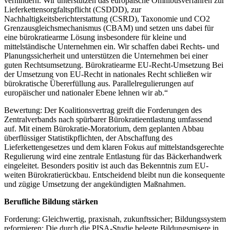
verhindern. Wir unterstützen das europäische Omnibusverfahren zur
Lieferkettensorgfaltspflicht (CSDDD), zur
Nachhaltigkeitsberichterstattung (CSRD), Taxonomie und CO2
Grenzausgleichsmechanismus (CBAM) und setzen uns dabei für
eine bürokratiearme Lösung insbesondere für kleine und
mittelständische Unternehmen ein. Wir schaffen dabei Rechts- und
Planungssicherheit und unterstützen die Unternehmen bei einer
guten Rechtsumsetzung. Bürokratiearme EU-Recht-Umsetzung Bei
der Umsetzung von EU-Recht in nationales Recht schließen wir
bürokratische Übererfüllung aus. Parallelregulierungen auf
europäischer und nationaler Ebene lehnen wir ab.“
Bewertung: Der Koalitionsvertrag greift die Forderungen des
Zentralverbands nach spürbarer Bürokratieentlastung umfassend
auf. Mit einem Bürokratie-Moratorium, dem geplanten Abbau
überflüssiger Statistikpflichten, der Abschaffung des
Lieferkettengesetzes und dem klaren Fokus auf mittelstandsgerechte
Regulierung wird eine zentrale Entlastung für das Bäckerhandwerk
eingeleitet. Besonders positiv ist auch das Bekenntnis zum EU-
weiten Bürokratierückbau. Entscheidend bleibt nun die konsequente
und zügige Umsetzung der angekündigten Maßnahmen.
Berufliche Bildung stärken
Forderung: Gleichwertig, praxisnah, zukunftssicher; Bildungssystem
reformieren: Die durch die PISA-Studie belegte Bildungsmisere in