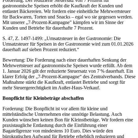
Forderung: Der reduzierte Steuersatz von 7 Prozent für
gastronomische Speisen erhöht die Kaufkraft der Kunden und
entlastet Bäckereien. Wir fordern eine einheitliche Mehrwertsteuer
für Backwaren, Torten und Snacks – egal wo sie gegessen werden.
Mit unserer „7-Prozent-Kampagne" kämpfen wir im Sinne der
Kunden und Betriebe für dauerhafte 7 Prozent.
S. 47, Z. 1497-1499: „Umsatzsteuer in der Gastronomie: Die
Umsatzsteuer für Speisen in der Gastronomie wird zum 01.01.2026
dauerhaft auf sieben Prozent reduziert.“
Bewertung: Die Forderung nach einer dauerhaften Senkung der
Mehrwertsteuer auf gastronomische Speisen wurde erfüllt. Ab dem
1. Januar 2026 gilt der reduzierte Steuersatz von 7 % dauerhaft. Ein
klarer Erfolg der „7-Prozent-Kampagne“ des Zentralverbands. Diese
Maßnahme stärkt die Kaufkraft, entlastet Betriebe und sorgt für
mehr Steuergerechtigkeit im Außer-Haus-Verkauf.
Bonpflicht für Kleinbeträge abschaffen
Forderung: Die Bonpflicht ist vor allem für kleine und
mittelständische Unternehmen eine unnötige Belastung. Auch
Kunden wünschen keinen Bon für Kleinstbeträge. Wir fordern eine
praxistaugliche Entlastung durch die Einführung einer
Bagatellgrenze von mindestens 10 Euro. Dies würde den
bürokratischen Aufwand für Betriebe erheblich reduzieren und