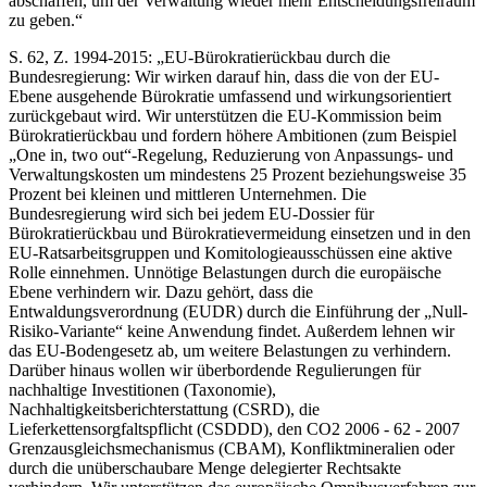
abschaffen, um der Verwaltung wieder mehr Entscheidungsfreiraum
zu geben.“
S. 62, Z. 1994-2015: „EU-Bürokratierückbau durch die
Bundesregierung: Wir wirken darauf hin, dass die von der EU-
Ebene ausgehende Bürokratie umfassend und wirkungsorientiert
zurückgebaut wird. Wir unterstützen die EU-Kommission beim
Bürokratierückbau und fordern höhere Ambitionen (zum Beispiel
„One in, two out“-Regelung, Reduzierung von Anpassungs- und
Verwaltungskosten um mindestens 25 Prozent beziehungsweise 35
Prozent bei kleinen und mittleren Unternehmen. Die
Bundesregierung wird sich bei jedem EU-Dossier für
Bürokratierückbau und Bürokratievermeidung einsetzen und in den
EU-Ratsarbeitsgruppen und Komitologieausschüssen eine aktive
Rolle einnehmen. Unnötige Belastungen durch die europäische
Ebene verhindern wir. Dazu gehört, dass die
Entwaldungsverordnung (EUDR) durch die Einführung der „Null-
Risiko-Variante“ keine Anwendung findet. Außerdem lehnen wir
das EU-Bodengesetz ab, um weitere Belastungen zu verhindern.
Darüber hinaus wollen wir überbordende Regulierungen für
nachhaltige Investitionen (Taxonomie),
Nachhaltigkeitsberichterstattung (CSRD), die
Lieferkettensorgfaltspflicht (CSDDD), den CO2 2006 - 62 - 2007
Grenzausgleichsmechanismus (CBAM), Konfliktmineralien oder
durch die unüberschaubare Menge delegierter Rechtsakte