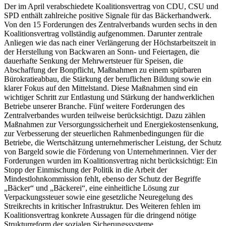
Der im April verabschiedete Koalitionsvertrag von CDU, CSU und
SPD enthält zahlreiche positive Signale für das Bäckerhandwerk.
Von den 15 Forderungen des Zentralverbands wurden sechs in den
Koalitionsvertrag vollständig aufgenommen. Darunter zentrale
Anliegen wie das nach einer Verlängerung der Höchstarbeitszeit in
der Herstellung von Backwaren an Sonn- und Feiertagen, die
dauerhafte Senkung der Mehrwertsteuer für Speisen, die
Abschaffung der Bonpflicht, Maßnahmen zu einem spürbaren
Bürokratieabbau, die Stärkung der beruflichen Bildung sowie ein
klarer Fokus auf den Mittelstand. Diese Maßnahmen sind ein
wichtiger Schritt zur Entlastung und Stärkung der handwerklichen
Betriebe unserer Branche. Fünf weitere Forderungen des
Zentralverbandes wurden teilweise berücksichtigt. Dazu zählen
Maßnahmen zur Versorgungssicherheit und Energiekostensenkung,
zur Verbesserung der steuerlichen Rahmenbedingungen für die
Betriebe, die Wertschätzung unternehmerischer Leistung, der Schutz
von Bargeld sowie die Förderung von Unternehmerinnen. Vier der
Forderungen wurden im Koalitionsvertrag nicht berücksichtigt: Ein
Stopp der Einmischung der Politik in die Arbeit der
Mindestlohnkommission fehlt, ebenso der Schutz der Begriffe
„Bäcker“ und „Bäckerei“, eine einheitliche Lösung zur
Verpackungssteuer sowie eine gesetzliche Neuregelung des
Streikrechts in kritischer Infrastruktur. Des Weiteren fehlen im
Koalitionsvertrag konkrete Aussagen für die dringend nötige
Strukturreform der sozialen Sicherungssysteme.