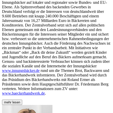
Innungsbäcker auf lokaler und regionaler sowie Bundes- und EU-
Ebene. Als Spitzenverband des backenden Gewerbes in
Deutschland verfolgt er die Interessen von deutschlandweit über
9.600 Betrieben mit knapp 240.000 Beschäftigten und einem
Jahresumsatz von 16,27 Milliarden Euro in Bäckereien und
Konditoreien. Der Zentralverband setzt sich auf allen politischen
Ebenen gemeinsam mit den Landesinnungsverbänden und den
Bäckerinnungen für die Interessen seiner Mitglieder ein und sichert
bzw. verbessert so die unternehmerischen Rahmenbedingungen der
deutschen Innungsbäcker. Auch die Förderung des Nachwuchses ist
ein zentraler Punkt in der Verbandsarbeit. Mit Initiativen wie
„Bäckman“ oder „Back dir deine Zukunft“ werden gezielt Kinder
und Jugendliche auf den Beruf des Bäckers aufmerksam gemacht.
Genuss- und backinteressierte Verbraucher können sich zudem über
die sozialen Kanäle und die Internetseite der Innungsbäcker
www.innungsbäcker.de
rund um die Themen Brot, Backwaren und
das Bäckerhandwerk informieren. Der Zentralverband wird durch
das Präsidium des Bäckerhandwerks mit Roland Ermer als
Präsidenten sowie dem Hauptgeschäftsführer Dr. Friedemann Berg
vertreten. Weitere Informationen zum ZV unter:
www.baeckerhandwerk.de
.
mehr lesen