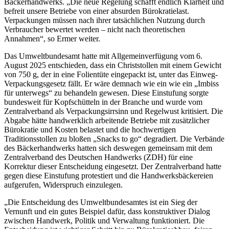
Bäckerhandwerks. „Die neue Regelung schafft endlich Klarheit und
befreit unsere Betriebe von einer absurden Bürokratielast.
Verpackungen müssen nach ihrer tatsächlichen Nutzung durch
Verbraucher bewertet werden – nicht nach theoretischen
Annahmen“, so Ermer weiter.
Das Umweltbundesamt hatte mit Allgemeinverfügung vom 6.
August 2025 entschieden, dass ein Christstollen mit einem Gewicht
von 750 g, der in eine Folientüte eingepackt ist, unter das Einweg-
Verpackungsgesetz fällt. Er wäre demnach wie ein wie ein „Imbiss
für unterwegs“ zu behandeln gewesen. Diese Einstufung sorgte
bundesweit für Kopfschütteln in der Branche und wurde vom
Zentralverband als Verpackungsirrsinn und Regelwust kritisiert. Die
Abgabe hätte handwerklich arbeitende Betriebe mit zusätzlicher
Bürokratie und Kosten belastet und die hochwertigen
Traditionsstollen zu bloßen „Snacks to go“ degradiert. Die Verbände
des Bäckerhandwerks hatten sich deswegen gemeinsam mit dem
Zentralverband des Deutschen Handwerks (ZDH) für eine
Korrektur dieser Entscheidung eingesetzt. Der Zentralverband hatte
gegen diese Einstufung protestiert und die Handwerksbäckereien
aufgerufen, Widerspruch einzulegen.
„Die Entscheidung des Umweltbundesamtes ist ein Sieg der
Vernunft und ein gutes Beispiel dafür, dass konstruktiver Dialog
zwischen Handwerk, Politik und Verwaltung funktioniert. Die