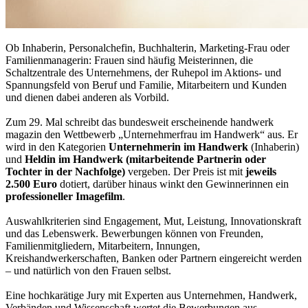
Ob Inhaberin, Personalchefin, Buchhalterin, Marketing-Frau oder
Familienmanagerin: Frauen sind häufig Meisterinnen, die
Schaltzentrale des Unternehmens, der Ruhepol im Aktions- und
Spannungsfeld von Beruf und Familie, Mitarbeitern und Kunden
und dienen dabei anderen als Vorbild.
Zum 29. Mal schreibt das bundesweit erscheinende handwerk
magazin den Wettbewerb „Unternehmerfrau im Handwerk“ aus. Er
wird in den Kategorien
Unternehmerin im Handwerk
(Inhaberin)
und
Heldin im Handwerk (mitarbeitende Partnerin oder
Tochter in der Nachfolge)
vergeben. Der Preis ist mit
jeweils
2.500 Euro
dotiert, darüber hinaus winkt den Gewinnerinnen ein
professioneller Imagefilm
.
Auswahlkriterien sind Engagement, Mut, Leistung, Innovationskraft
und das Lebenswerk. Bewerbungen können von Freunden,
Familienmitgliedern, Mitarbeitern, Innungen,
Kreishandwerkerschaften, Banken oder Partnern eingereicht werden
– und natürlich von den Frauen selbst.
Eine hochkarätige Jury mit Experten aus Unternehmen, Handwerk,
Verbänden und Wissenschaft wertet die Bewerbungen aus.