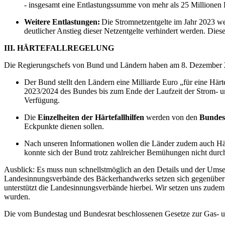
- insgesamt eine Entlastungssumme von mehr als 25 Millione
Weitere Entlastungen:
Die Stromnetzentgelte im Jahr 2023 we
deutlicher Anstieg dieser Netzentgelte verhindert werden. Die
III. HÄRTEFALLREGELUNG
Die Regierungschefs von Bund und Ländern haben am 8. Dezember 20
Der Bund stellt den Ländern eine Milliarde Euro „für eine Hä
2023/2024 des Bundes bis zum Ende der Laufzeit der Strom- un
Verfügung.
Die
Einzelheiten der Härtefallhilfen
werden von den
Bundes
Eckpunkte dienen sollen.
Nach unseren Informationen wollen die Länder zudem auch Härte
konnte sich der Bund trotz zahlreicher Bemühungen nicht durc
Ausblick: Es muss nun schnellstmöglich an den Details und der Umse
Landesinnungsverbände des Bäckerhandwerks setzen sich gegenüber den
unterstützt die Landesinnungsverbände hierbei. Wir setzen uns zude
wurden.
Die vom Bundestag und Bundesrat beschlossenen Gesetze zur Gas- un