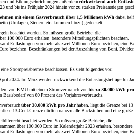
eben und Bildungseinrichtungen außerdem
rückwirkend auch Entlast
3 und bis ins Frühjahr 2024 hinein vor zu starken Preisanstiegen gesc
ehmen mit einem Gasverbrauch über 1,5 Millionen kWh
dabei hel
netto (Umlagen, Steuern etc. kommen hinzu) gedeckelt.
regeln beachtet werden. So müssen große Betriebe, die
er 100.000 Euro erhalten, besondere Mitteilungspflichten beachten,
esamt Entlastungen von mehr als zwei Millionen Euro beziehen, eine B
n Euro beziehen, Beschränkungen bei der Auszahlung von Boni, Divid
ine Strompreisbremse beschlossen. Es sieht folgendes vor:
 April 2024. Im März werden rückwirkend die Entlastungsbeträge für J
tellen von KMU mit einem Stromverbrauch von
bis zu 30.000 kWh pro
en Basisbedarf von 80 Prozent des Vorjahresverbrauchs.
omverbrauch
über 30.000 kWh pro Jahr
haben, liegt die Grenze bei 1
er diese 13-Cent-Grenze dürften nahezu alle Backstuben und eine groß
ihilferecht beachtet werden. So müssen große Betriebe, die
usammen über 100.000 Euro im Kalenderjahr 2023 erhalten, besondere 
samt Entlastungen von mehr als zwei Millionen Euro beziehen, eine Be