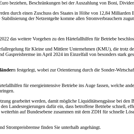
n Euro beziehen, Beschränkungen bei der Auszahlung von Boni, Divid
rden durch einen Zuschuss des Staates in Höhe von 12,84 Milliarden Eu
se Stabilisierung der Netzentgelte komme allen Stromverbrauchern zugu
22 das weitere Vorgehen zu den Härtefallhilfen für Betriebe beschlo
rtefallregelung für Kleine und Mittlere Unternehmen (KMU), die trotz 
d Gaspreisbremse im April 2024 im Einzelfall von besonders stark ges
länder
n festgelegt, wobei zur Orientierung durch die Sonder-Wirtsc
fallhilfen für energieintensive Betriebe ins Auge fassen, welche ande
hringen.
tzung gearbeitet werden, damit mögliche Liquiditätsengpässe bei den 
 Landesregierungen dafür ein, dass betroffene Betriebe schnell, effe
m weiterhin auf Bundesebene zusammen mit dem ZDH für schnelle Lösun
d Strompreisbremse finden Sie unterhalb angehängt.