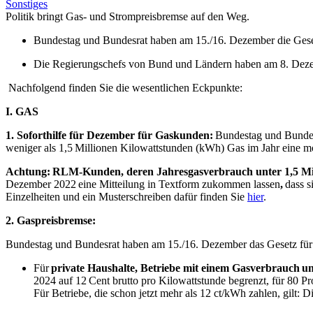
Sonstiges
Politik bringt Gas- und Strompreisbremse auf den Weg.
Bundestag und Bundesrat haben am 15./16. Dezember die Gese
Die Regierungschefs von Bund und Ländern haben am 8. Dezemb
Nachfolgend finden Sie die wesentlichen Eckpunkte:
I. GAS
1. Soforthilfe für Dezember für Gaskunden:
Bundestag und Bundesr
weniger als 1,5 Millionen Kilowattstunden (kWh) Gas im Jahr eine m
Achtung:
RLM-Kunden, deren Jahresgasverbrauch unter 1,5 Mio
Dezember 2022 eine Mitteilung in Textform zukommen lassen
,
dass 
Einzelheiten und ein Musterschreiben dafür finden Sie
hier
.
2. Gaspreisbremse:
Bundestag und Bundesrat haben am 15./16. Dezember das Gesetz für 
Für
private Haushalte, Betriebe mit einem Gasverbrauch
un
2024 auf 12 Cent brutto pro Kilowattstunde begrenzt, für 80 P
Für Betriebe, die schon jetzt mehr als 12 ct/kWh zahlen, gilt