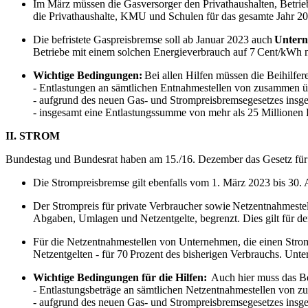
Im März müssen die Gasversorger den Privathaushalten, Betri
die Privathaushalte, KMU und Schulen für das gesamte Jahr 202
Die befristete Gaspreisbremse soll ab Januar 2023 auch
Untern
Betriebe mit einem solchen Energieverbrauch auf 7 Cent/kWh 
Wichtige Bedingungen:
Bei allen Hilfen müssen die Beihilfe
- Entlastungen an sämtlichen Entnahmestellen von zusammen üb
- aufgrund des neuen Gas- und Strompreisbremsegesetzes insg
- insgesamt eine Entlastungssumme von mehr als 25 Millione
II. STROM
Bundestag und Bundesrat haben am 15./16. Dezember das Gesetz für e
Die Strompreisbremse gilt ebenfalls vom 1. März 2023 bis 30.
Der Strompreis für private Verbraucher sowie Netzentnahmes
Abgaben, Umlagen und Netzentgelte, begrenzt. Dies gilt für d
Für die Netzentnahmestellen von Unternehmen, die einen Str
Netzentgelten - für 70 Prozent des bisherigen Verbrauchs. Unt
Wichtige Bedingungen für die Hilfen:
Auch hier muss das Be
- Entlastungsbeträge an sämtlichen Netzentnahmestellen von z
- aufgrund des neuen Gas- und Strompreisbremsegesetzes insge