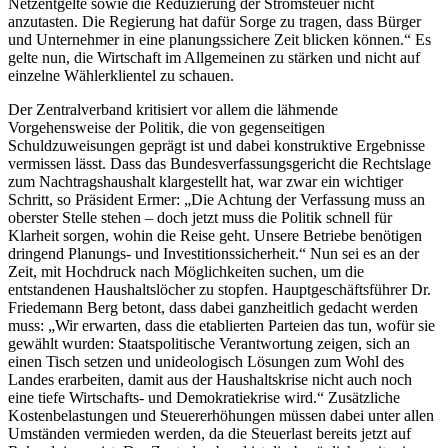
Netzentgelte sowie die Reduzierung der Stromsteuer nicht
anzutasten. Die Regierung hat dafür Sorge zu tragen, dass Bürger
und Unternehmer in eine planungssichere Zeit blicken können.“ Es
gelte nun, die Wirtschaft im Allgemeinen zu stärken und nicht auf
einzelne Wählerklientel zu schauen.
Der Zentralverband kritisiert vor allem die lähmende
Vorgehensweise der Politik, die von gegenseitigen
Schuldzuweisungen geprägt ist und dabei konstruktive Ergebnisse
vermissen lässt. Dass das Bundesverfassungsgericht die Rechtslage
zum Nachtragshaushalt klargestellt hat, war zwar ein wichtiger
Schritt, so Präsident Ermer: „Die Achtung der Verfassung muss an
oberster Stelle stehen – doch jetzt muss die Politik schnell für
Klarheit sorgen, wohin die Reise geht. Unsere Betriebe benötigen
dringend Planungs- und Investitionssicherheit.“ Nun sei es an der
Zeit, mit Hochdruck nach Möglichkeiten suchen, um die
entstandenen Haushaltslöcher zu stopfen. Hauptgeschäftsführer Dr.
Friedemann Berg betont, dass dabei ganzheitlich gedacht werden
muss: „Wir erwarten, dass die etablierten Parteien das tun, wofür sie
gewählt wurden: Staatspolitische Verantwortung zeigen, sich an
einen Tisch setzen und unideologisch Lösungen zum Wohl des
Landes erarbeiten, damit aus der Haushaltskrise nicht auch noch
eine tiefe Wirtschafts- und Demokratiekrise wird.“ Zusätzliche
Kostenbelastungen und Steuererhöhungen müssen dabei unter allen
Umständen vermieden werden, da die Steuerlast bereits jetzt auf