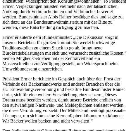
einzustufen, widerspricht den Konsumgewohnheiten“, so Präsident
Ermer. Verpackungen müssten vielmehr nach der tatsächlichen
Nutzung durch Verbraucherinnen und Verbraucher bewertet
werden. Bundesminister Alois Rainer bestätigte dies und sagte zu,
sich dazu an das Bundesumweltministerium mit der Bitte zu
wenden, diese Entscheidung rückgängig zu machen.
Ermer erläuterte dem Bundesminister: „Die Diskussion sorgt in
unseren Betrieben für großen Unmut: Sie wertet hochwertige
Traditionsstollen zu einem Snack to go ab, bringt neue
Bürokratiebelastungen mit sich und verursacht zusätzliche Kosten.“
Seinen Mitgliedsbetrieben hat der Zentralverband ein
Musterschreiben zur Verfügung gestellt, um Widerspruch beim
Umweltbundesamt einzureichen.
Präsident Ermer berichtete im Gespräch auch über den Frust der
Verbände des Bäckerhandwerks und anderer Branchen über die
EU-Entwaldungsverordnung und bestärkte Bundesminister Rainer
darin, sich für eine weitere Verschiebung einzusetzen: „Dieses
Drama muss beendet werden, damit unsere Betriebe endlich von
den aufwändigen Nachweis- und Meldepflichten entlastet werden,
die diese Verordnung vorsieht. Der Mittelstand benötigt praxisnahe
Lösungen, um sich um seine Kernaufgaben kümmern zu können.
Wir Bäcker wollen backen und nicht verwalten!“
Den Anliegen seiner Gäste stimmte Rainer zu und versicherte, sich