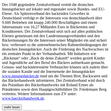
Der 1948 gegründete Zentralverband vertritt die deutschen
Innungsbäcker auf lokaler und regionaler sowie Bundes- und EU-
Ebene. Als Spitzenverband des backenden Gewerbes in
Deutschland verfolgt er die Interessen von deutschlandweit über
9.600 Betrieben mit knapp 240.000 Beschäftigten und einem
Jahresumsatz von 16,27 Milliarden Euro in Bäckereien und
Konditoreien. Der Zentralverband setzt sich auf allen politischen
Ebenen gemeinsam mit den Landesinnungsverbänden und den
Bäckerinnungen für die Interessen seiner Mitglieder ein und sichert
bzw. verbessert so die unternehmerischen Rahmenbedingungen der
deutschen Innungsbäcker. Auch die Förderung des Nachwuchses ist
ein zentraler Punkt in der Verbandsarbeit. Mit Initiativen wie
„Bäckman“ oder „Back dir deine Zukunft“ werden gezielt Kinder
und Jugendliche auf den Beruf des Bäckers aufmerksam gemacht.
Genuss- und backinteressierte Verbraucher können sich zudem über
die sozialen Kanäle und die Internetseite der Innungsbäcker
www.innungsbäcker.de
rund um die Themen Brot, Backwaren und
das Bäckerhandwerk informieren. Der Zentralverband wird durch
das Präsidium des Bäckerhandwerks mit Roland Ermer als
Präsidenten sowie dem Hauptgeschäftsführer Dr. Friedemann Berg
vertreten. Weitere Informationen zum ZV unter:
www.baeckerhandwerk.de
.
mehr lesen