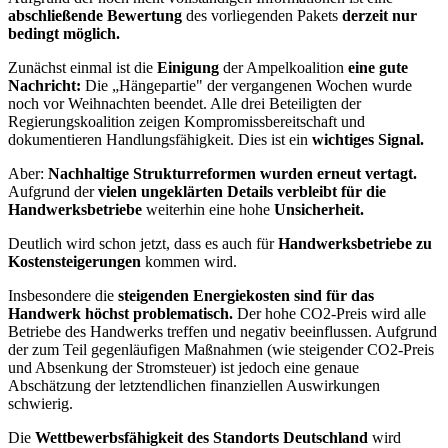
abschließende Bewertung
des vorliegenden Pakets
derzeit nur
bedingt möglich.
Zunächst einmal ist die
Einigung
der Ampelkoalition
eine gute
Nachricht:
Die „Hängepartie" der vergangenen Wochen wurde
noch vor Weihnachten beendet. Alle drei Beteiligten der
Regierungskoalition zeigen Kompromissbereitschaft und
dokumentieren Handlungsfähigkeit. Dies ist ein
wichtiges Signal.
Aber:
Nachhaltige Strukturreformen wurden erneut vertagt.
Aufgrund der
vielen ungeklärten Details verbleibt für die
Handwerksbetriebe
weiterhin eine hohe
Unsicherheit.
Deutlich wird schon jetzt, dass es auch für
Handwerksbetriebe zu
Kostensteigerungen
kommen wird.
Insbesondere die
steigenden Energiekosten sind für das
Handwerk höchst problematisch.
Der hohe CO2-Preis wird alle
Betriebe des Handwerks treffen und negativ beeinflussen. Aufgrund
der zum Teil gegenläufigen Maßnahmen (wie steigender CO2-Preis
und Absenkung der Stromsteuer) ist jedoch eine genaue
Abschätzung der letztendlichen finanziellen Auswirkungen
schwierig.
Die
Wettbewerbsfähigkeit des Standorts Deutschland
wird