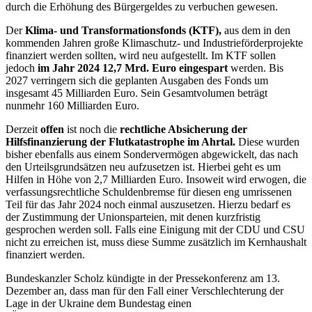
durch die Erhöhung des Bürgergeldes zu verbuchen gewesen.
Der
Klima- und Transformationsfonds (KTF),
aus dem in den
kommenden Jahren große Klimaschutz- und Industrieförderprojekte
finanziert werden sollten, wird neu aufgestellt. Im KTF sollen
jedoch
im Jahr 2024 12,7 Mrd. Euro eingespart
werden. Bis
2027 verringern sich die geplanten Ausgaben des Fonds um
insgesamt 45 Milliarden Euro. Sein Gesamtvolumen beträgt
nunmehr 160 Milliarden Euro.
Derzeit
offen
ist noch die
rechtliche Absicherung der
Hilfsfinanzierung der Flutkatastrophe im Ahrtal.
Diese wurden
bisher ebenfalls aus einem Sondervermögen abgewickelt, das nach
den Urteilsgrundsätzen neu aufzusetzen ist. Hierbei geht es um
Hilfen in Höhe von 2,7 Milliarden Euro. Insoweit wird erwogen, die
verfassungsrechtliche Schuldenbremse für diesen eng umrissenen
Teil für das Jahr 2024 noch einmal auszusetzen. Hierzu bedarf es
der Zustimmung der Unionsparteien, mit denen kurzfristig
gesprochen werden soll. Falls eine Einigung mit der CDU und CSU
nicht zu erreichen ist, muss diese Summe zusätzlich im Kernhaushalt
finanziert werden.
Bundeskanzler Scholz kündigte in der Pressekonferenz am 13.
Dezember an, dass man für den Fall einer Ver­schlechterung der
Lage in der Ukraine dem Bundestag einen