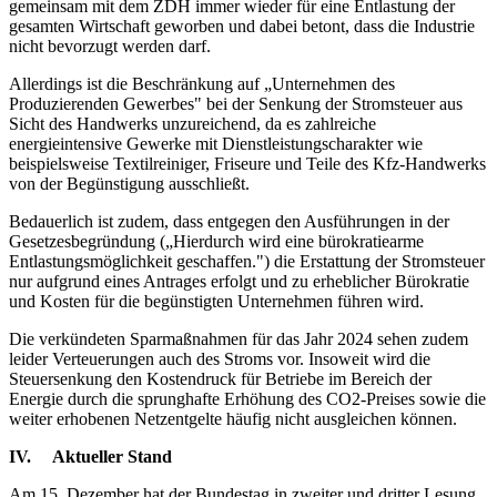
gemeinsam mit dem ZDH immer wieder für eine Entlastung der
gesamten Wirtschaft geworben und dabei betont, dass die Industrie
nicht bevorzugt werden darf.
Allerdings ist die Beschränkung auf „Unternehmen des
Produzierenden Gewerbes" bei der Senkung der Stromsteuer aus
Sicht des Handwerks unzureichend, da es zahlreiche
energieintensive Gewerke mit Dienstleistungscharakter wie
beispielsweise Textilreiniger, Friseure und Teile des Kfz-Handwerks
von der Begünstigung ausschließt.
Bedauerlich ist zudem, dass entgegen den Ausführungen in der
Gesetzesbegründung („Hierdurch wird eine bürokratiearme
Entlastungsmöglichkeit geschaffen.") die Erstattung der Stromsteuer
nur aufgrund eines Antrages erfolgt und zu erheblicher Bürokratie
und Kosten für die begünstigten Unternehmen führen wird.
Die verkündeten Sparmaßnahmen für das Jahr 2024 sehen zudem
leider Verteuerungen auch des Stroms vor. Insoweit wird die
Steuersenkung den Kostendruck für Betriebe im Bereich der
Energie durch die sprunghafte Erhöhung des CO2-Preises sowie die
weiter erhobenen Netzentgelte häufig nicht ausgleichen können.
IV. Aktueller Stand
Am 15. Dezember hat der Bundestag in zweiter und dritter Lesung