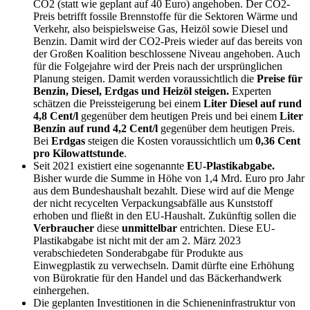
CO2 (statt wie geplant auf 40 Euro) angehoben. Der CO2-
Preis betrifft fossile Brennstoffe für die Sektoren Wärme und
Verkehr, also beispielsweise Gas, Heizöl sowie Diesel und
Benzin. Damit wird der CO2-Preis wieder auf das bereits von
der Großen Koalition beschlossene Niveau angehoben. Auch
für die Folgejahre wird der Preis nach der ursprünglichen
Planung steigen. Damit werden voraussichtlich die
Preise für
Benzin, Diesel, Erdgas und Heizöl steigen.
Experten
schätzen die Preissteigerung bei einem
Liter Diesel auf rund
4,8 Cent/l
gegenüber dem heutigen Preis und bei einem
Liter
Benzin auf rund 4,2 Cent/l
gegenüber dem heutigen Preis.
Bei
Erdgas
steigen die Kosten voraussichtlich um
0,36 Cent
pro Kilowattstunde
.
Seit 2021 existiert eine sogenannte
EU-Plastikabgabe.
Bisher wurde die Summe in Höhe von 1,4 Mrd. Euro pro Jahr
aus dem Bundeshaushalt bezahlt. Diese wird auf die Menge
der nicht recycelten Verpackungsabfälle aus Kunststoff
erhoben und fließt in den EU-Haushalt. Zukünftig sollen die
Verbraucher
diese
unmittelbar
entrichten. Diese EU-
Plastikabgabe ist nicht mit der am 2. März 2023
verabschiedeten Sonderabgabe für Produkte aus
Einwegplastik zu verwechseln. Damit dürfte eine Erhöhung
von Bürokratie für den Handel und das Bäckerhandwerk
einhergehen.
Die geplanten Investitionen in die Schieneninfrastruktur von