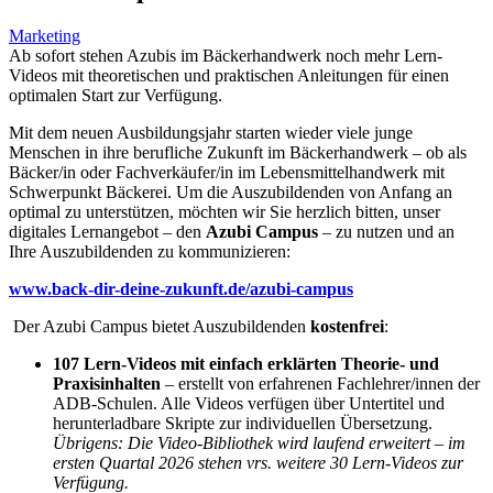
Marketing
Ab sofort stehen Azubis im Bäckerhandwerk noch mehr Lern-
Videos mit theoretischen und praktischen Anleitungen für einen
optimalen Start zur Verfügung.
Mit dem neuen Ausbildungsjahr starten wieder viele junge
Menschen in ihre berufliche Zukunft im Bäckerhandwerk – ob als
Bäcker/in oder Fachverkäufer/in im Lebensmittelhandwerk mit
Schwerpunkt Bäckerei. Um die Auszubildenden von Anfang an
optimal zu unterstützen, möchten wir Sie herzlich bitten, unser
digitales Lernangebot – den
Azubi Campus
– zu nutzen und an
Ihre Auszubildenden zu kommunizieren:
www.back-dir-deine-zukunft.de/azubi-campus
Der Azubi Campus bietet Auszubildenden
kostenfrei
:
107 Lern-Videos
mit einfach erklärten Theorie- und
Praxisinhalten
– erstellt von erfahrenen Fachlehrer/innen der
ADB-Schulen. Alle Videos verfügen über Untertitel und
herunterladbare Skripte zur individuellen Übersetzung.
Übrigens: Die Video-Bibliothek wird laufend erweitert – im
ersten Quartal 2026 stehen vrs. weitere 30 Lern-Videos zur
Verfügung.