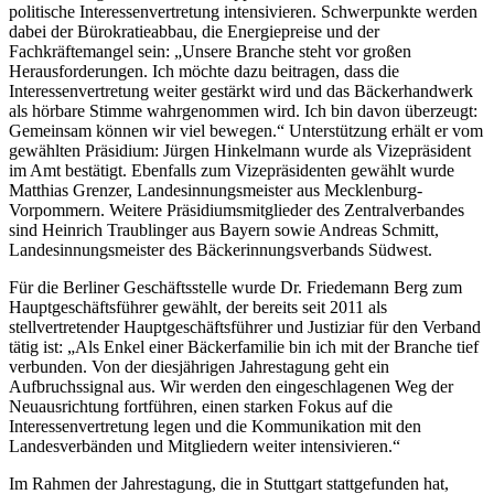
politische Interessenvertretung intensivieren. Schwerpunkte werden
dabei der Bürokratieabbau, die Energiepreise und der
Fachkräftemangel sein: „Unsere Branche steht vor großen
Herausforderungen. Ich möchte dazu beitragen, dass die
Interessenvertretung weiter gestärkt wird und das Bäckerhandwerk
als hörbare Stimme wahrgenommen wird. Ich bin davon überzeugt:
Gemeinsam können wir viel bewegen.“ Unterstützung erhält er vom
gewählten Präsidium: Jürgen Hinkelmann wurde als Vizepräsident
im Amt bestätigt. Ebenfalls zum Vizepräsidenten gewählt wurde
Matthias Grenzer, Landesinnungsmeister aus Mecklenburg-
Vorpommern. Weitere Präsidiumsmitglieder des Zentralverbandes
sind Heinrich Traublinger aus Bayern sowie Andreas Schmitt,
Landesinnungsmeister des Bäckerinnungsverbands Südwest.
Für die Berliner Geschäftsstelle wurde Dr. Friedemann Berg zum
Hauptgeschäftsführer gewählt, der bereits seit 2011 als
stellvertretender Hauptgeschäftsführer und Justiziar für den Verband
tätig ist: „Als Enkel einer Bäckerfamilie bin ich mit der Branche tief
verbunden. Von der diesjährigen Jahrestagung geht ein
Aufbruchssignal aus. Wir werden den eingeschlagenen Weg der
Neuausrichtung fortführen, einen starken Fokus auf die
Interessenvertretung legen und die Kommunikation mit den
Landesverbänden und Mitgliedern weiter intensivieren.“
Im Rahmen der Jahrestagung, die in Stuttgart stattgefunden hat,