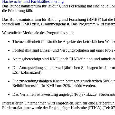
Nachwuchs- und Fachkräftesicherung
Das Bundesministerium für Bildung und Forschung hat eine neue Förde
die Förderung fällt.
Das Bundesministerium für Bildung und Forschung (BMBF) hat die 
speziell auf KMU zielt, zusammengefasst. Das Programm wird zusätzl
Wesentliche Merkmale des Programms sind:
Themenoffenheit für sämtliche Aspekte der betrieblichen Werts
Förderfähig sind Einzel- und Verbundvorhaben mit einer Proje
Antragsberechtigt sind KMU nach EU-Definition und mittelst
Die Antragstellung soll an zwei jährlichen Stichtagen im Jahr 
ESF-kofinanziert).
Die zuwendungsfähigen Kosten betragen grundsätzlich 50% un
Beihilfeintensität für KMU um 20% erhöht werden.
Das Verfahren ist zweistufig angelegt (Projektskizze, Förderan
Interessierten Unternehmen wird empfohlen, sich für eine Erstbera
Fördermaßnahme wurde der Projektträger Karlsruhe (PTKA) (Tel: 072