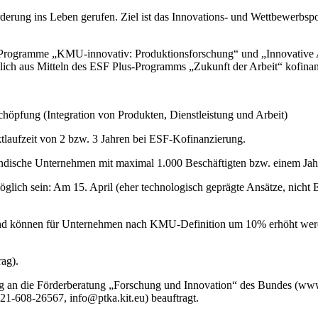
rung ins Leben gerufen. Ziel ist das Innovations- und Wettbewerbspot
Programme „KMU-innovativ: Produktionsforschung“ und „Innovative Ar
ich aus Mitteln des ESF Plus-Programms „Zukunft der Arbeit“ kofinanz
chöpfung (Integration von Produkten, Dienstleistung und Arbeit)
ktlaufzeit von 2 bzw. 3 Jahren bei ESF-Kofinanzierung.
ändische Unternehmen mit maximal 1.000 Beschäftigten bzw. einem Ja
möglich sein: Am 15. April (eher technologisch geprägte Ansätze, nicht
d können für Unternehmen nach KMU-Definition um 10% erhöht werden
trag).
tung an die Förderberatung „Forschung und Innovation“ des Bundes (w
1-608-26567, info@ptka.kit.eu) beauftragt.