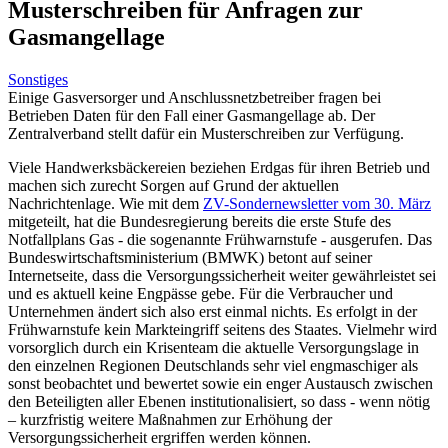
Musterschreiben für Anfragen zur
Gasmangellage
Sonstiges
Einige Gasversorger und Anschlussnetzbetreiber fragen bei
Betrieben Daten für den Fall einer Gasmangellage ab. Der
Zentralverband stellt dafür ein Musterschreiben zur Verfügung.
Viele Handwerksbäckereien beziehen Erdgas für ihren Betrieb und
machen sich zurecht Sorgen auf Grund der aktuellen
Nachrichtenlage. Wie mit dem
ZV-Sondernewsletter vom 30. März
mitgeteilt, hat die Bundesregierung bereits die erste Stufe des
Notfallplans Gas - die sogenannte Frühwarnstufe - ausgerufen. Das
Bundeswirtschaftsministerium (BMWK) betont auf seiner
Internetseite, dass die Versorgungssicherheit weiter gewährleistet sei
und es aktuell keine Engpässe gebe. Für die Verbraucher und
Unternehmen ändert sich also erst einmal nichts. Es erfolgt in der
Frühwarnstufe kein Markteingriff seitens des Staates. Vielmehr wird
vorsorglich durch ein Krisenteam die aktuelle Versorgungslage in
den einzelnen Regionen Deutschlands sehr viel engmaschiger als
sonst beobachtet und bewertet sowie ein enger Austausch zwischen
den Beteiligten aller Ebenen institutionalisiert, so dass - wenn nötig
– kurzfristig weitere Maßnahmen zur Erhöhung der
Versorgungssicherheit ergriffen werden können.