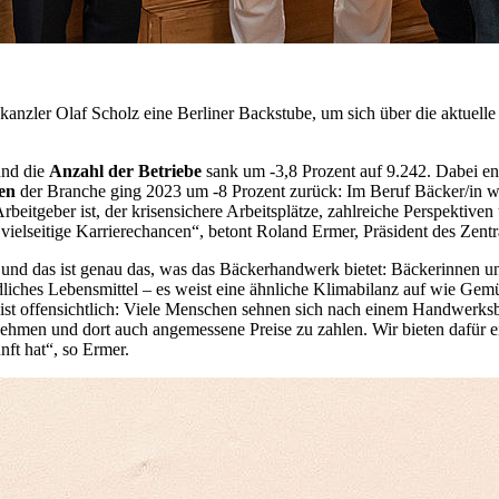
anzler Olaf Scholz eine Berliner Backstube, um sich über die aktuell
.
und die
Anzahl der Betriebe
sank um -3,8 Prozent auf 9.242. Dabei en
en
der Branche ging 2023 um -8 Prozent zurück: Im Beruf Bäcker/in w
eitgeber ist, der krisensichere Arbeitsplätze, zahlreiche Perspektiven
 vielseitige Karrierechancen“, betont Roland Ermer, Präsident des Zent
 und das ist genau das, was das Bäckerhandwerk bietet: Bäckerinnen un
ndliches Lebensmittel – es weist eine ähnliche Klimabilanz auf wie Ge
 ist offensichtlich: Viele Menschen sehnen sich nach einem Handwerksbä
ehmen und dort auch angemessene Preise zu zahlen. Wir bieten dafür ein
ft hat“, so Ermer.