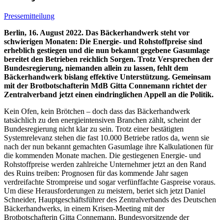
Pressemitteilung
Berlin, 16. August 2022. Das Bäckerhandwerk steht vor
schwierigen Monaten: Die Energie- und Rohstoffpreise sind
erheblich gestiegen und die nun bekannt gegebene Gasumlage
bereitet den Betrieben reichlich Sorgen. Trotz Versprechen der
Bundesregierung, niemanden allein zu lassen, fehlt dem
Bäckerhandwerk bislang effektive Unterstützung. Gemeinsam
mit der Brotbotschafterin MdB Gitta Connemann richtet der
Zentralverband jetzt einen eindringlichen Appell an die Politik.
Kein Ofen, kein Brötchen – doch dass das Bäckerhandwerk
tatsächlich zu den energieintensiven Branchen zählt, scheint der
Bundesregierung nicht klar zu sein. Trotz einer bestätigten
Systemrelevanz stehen die fast 10.000 Betriebe ratlos da, wenn sie
nach der nun bekannt gemachten Gasumlage ihre Kalkulationen für
die kommenden Monate machen. Die gestiegenen Energie- und
Rohstoffpreise werden zahlreiche Unternehmer jetzt an den Rand
des Ruins treiben: Prognosen für das kommende Jahr sagen
verdreifachte Strompreise und sogar verfünffachte Gaspreise voraus.
Um diese Herausforderungen zu meistern, beriet sich jetzt Daniel
Schneider, Hauptgeschäftsführer des Zentralverbands des Deutschen
Bäckerhandwerks, in einem Krisen-Meeting mit der
Brotbotschafterin Gitta Connemann, Bundesvorsitzende der