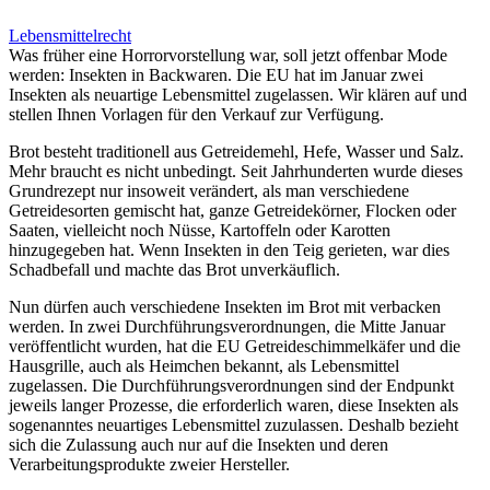
Lebensmittelrecht
Was früher eine Horrorvorstellung war, soll jetzt offenbar Mode
werden: Insekten in Backwaren. Die EU hat im Januar zwei
Insekten als neuartige Lebensmittel zugelassen. Wir klären auf und
stellen Ihnen Vorlagen für den Verkauf zur Verfügung.
Brot besteht traditionell aus Getreidemehl, Hefe, Wasser und Salz.
Mehr braucht es nicht unbedingt. Seit Jahrhunderten wurde dieses
Grundrezept nur insoweit verändert, als man verschiedene
Getreidesorten gemischt hat, ganze Getreidekörner, Flocken oder
Saaten, vielleicht noch Nüsse, Kartoffeln oder Karotten
hinzugegeben hat. Wenn Insekten in den Teig gerieten, war dies
Schadbefall und machte das Brot unverkäuflich.
Nun dürfen auch verschiedene Insekten im Brot mit verbacken
werden. In zwei Durchführungsverordnungen, die Mitte Januar
veröffentlicht wurden, hat die EU Getreideschimmelkäfer und die
Hausgrille, auch als Heimchen bekannt, als Lebensmittel
zugelassen. Die Durchführungsverordnungen sind der Endpunkt
jeweils langer Prozesse, die erforderlich waren, diese Insekten als
sogenanntes neuartiges Lebensmittel zuzulassen. Deshalb bezieht
sich die Zulassung auch nur auf die Insekten und deren
Verarbeitungsprodukte zweier Hersteller.