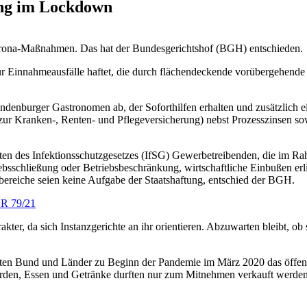
ung im Lockdown
orona-Maßnahmen. Das hat der Bundesgerichtshof (BGH) entschieden.
für Einnahmeausfälle haftet, die durch flächendeckende vorübergehende
ndenburger Gastronomen ab, der Soforthilfen erhalten und zusätzlich e
 zur Kranken-, Renten- und Pflegeversicherung) nebst Prozesszinsen sowi
ften des Infektionsschutzgesetzes (IfSG) Gewerbetreibenden, die im 
bsschließung oder Betriebsbeschränkung, wirtschaftliche Einbußen er
sbereiche seien keine Aufgabe der Staatshaftung, entschied der BGH.
ZR 79/21
akter, da sich Instanzgerichte an ihr orientieren. Abzuwarten bleibt, 
ten Bund und Länder zu Beginn der Pandemie im März 2020 das öffen
rden, Essen und Getränke durften nur zum Mitnehmen verkauft werde